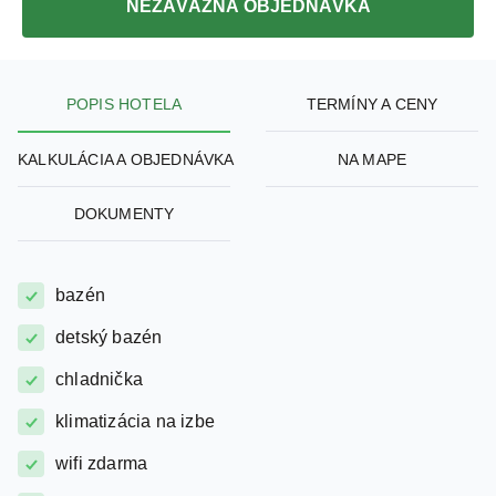
konečná cena pre 2 osoby
NEZÁVÄZNÁ OBJEDNÁVKA
POPIS HOTELA
TERMÍNY A CENY
KALKULÁCIA A OBJEDNÁVKA
NA MAPE
DOKUMENTY
bazén
detský bazén
chladnička
klimatizácia na izbe