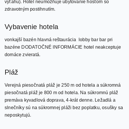
2600 m2. Pozostáva zo 4-podlažnej budovy (bez
výťahu). Hotel neumožňuje ubytovanie hosťom so
zdravotným postihnutím.
Vybavenie hotela
vonkajší bazén hlavná reštaurácia lobby bar bar pri
bazéne DODATOČNÉ INFORMÁCIE hotel neakceptuje
domáce zvieratá.
Pláž
Verejná piesočnatá pláž je 250 m od hotela a súkromná
piesočnatá pláž je 800 m od hotela. Na súkromnú pláž
premáva kyvadlová doprava, 4-krát denne. Ležadlá a
slnečníky sú na súkromnej pláži bez poplatku, osušky sa
neposkytujú.