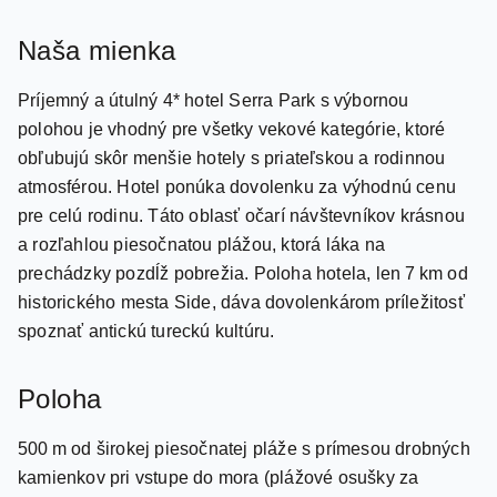
Naša mienka
Príjemný a útulný 4* hotel Serra Park s výbornou
polohou je vhodný pre všetky vekové kategórie, ktoré
obľubujú skôr menšie hotely s priateľskou a rodinnou
atmosférou. Hotel ponúka dovolenku za výhodnú cenu
pre celú rodinu. Táto oblasť očarí návštevníkov krásnou
a rozľahlou piesočnatou plážou, ktorá láka na
prechádzky pozdĺž pobrežia. Poloha hotela, len 7 km od
historického mesta Side, dáva dovolenkárom príležitosť
spoznať antickú tureckú kultúru.
Poloha
500 m od širokej piesočnatej pláže s prímesou drobných
kamienkov pri vstupe do mora (plážové osušky za