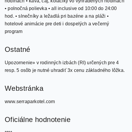
hodinách • káva, čaj, koláčiky vo vyhradených hodinách
• polnočná polievka • all inclusive od 10:00 do 24:00
hod. • slnečníky a ležadlá pri bazéne a na pláži •
hotelové animácie pre deti i dospelých a večerný
program
Ostatné
Upozornenie» v rodinných izbách (RI) určených pre 4
resp. 5 osôb je nutné uhradiť 3x cenu základného lôžka.
Webstránka
www.serraparkotel.com
Oficiálne hodnotenie