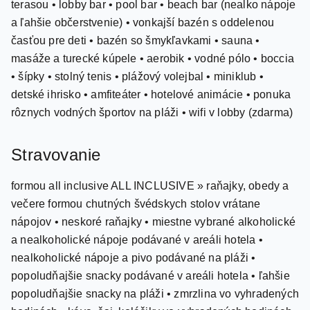
terasou • lobby bar • pool bar • beach bar (nealko nápoje
a ľahšie občerstvenie) • vonkajší bazén s oddelenou
časťou pre deti • bazén so šmykľavkami • sauna •
masáže a turecké kúpele • aerobik • vodné pólo • boccia
• šípky • stolný tenis • plážový volejbal • miniklub •
detské ihrisko • amfiteáter • hotelové animácie • ponuka
rôznych vodných športov na pláži • wifi v lobby (zdarma)
Stravovanie
formou all inclusive ALL INCLUSIVE » raňajky, obedy a
večere formou chutných švédskych stolov vrátane
nápojov • neskoré raňajky • miestne vybrané alkoholické
a nealkoholické nápoje podávané v areáli hotela •
nealkoholické nápoje a pivo podávané na pláži •
popoludňajšie snacky podávané v areáli hotela • ľahšie
popoludňajšie snacky na pláži • zmrzlina vo vyhradených