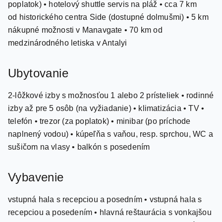
poplatok) • hotelový shuttle servis na pláž • cca 7 km
od historického centra Side (dostupné dolmušmi) • 5 km
nákupné možnosti v Manavgate • 70 km od
medzinárodného letiska v Antalyi
Ubytovanie
2-lôžkové izby s možnosťou 1 alebo 2 prísteliek • rodinné
izby až pre 5 osôb (na vyžiadanie) • klimatizácia • TV •
telefón • trezor (za poplatok) • minibar (po príchode
naplnený vodou) • kúpeľňa s vaňou, resp. sprchou, WC a
sušičom na vlasy • balkón s posedením
Vybavenie
vstupná hala s recepciou a posedním • vstupná hala s
recepciou a posedením • hlavná reštaurácia s vonkajšou