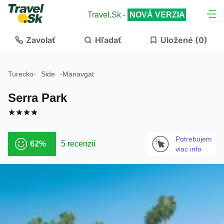
Travel.Sk -
NOVÁ VERZIA
Zavolať
Hľadať
Uložené (
0
)
Turecko
-
Side
-
Manavgat
Serra Park
Potrebujem
62%
5 recenzií
viac info