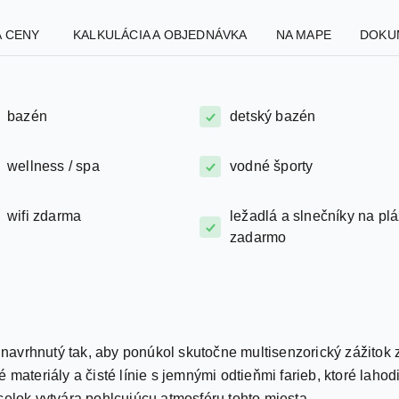
A CENY
KALKULÁCIA A OBJEDNÁVKA
NA MAPE
DOKU
bazén
detský bazén
wellness / spa
vodné športy
wifi zdarma
ležadlá a slnečníky na plá
zadarmo
avrhnutý tak, aby ponúkol skutočne multisenzorický zážitok
 materiály a čisté línie s jemnými odtieňmi farieb, ktoré lahod
celok vytvára pohlcujúcu atmosféru tohto miesta.