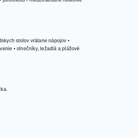
skych stolov vrátane nápojov •
venie • slnečníky, ležadlá a plážové
žka.