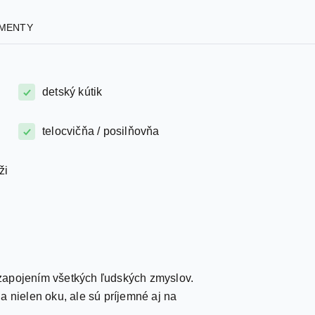
MENTY
detský kútik
telocvičňa / posilňovňa
ži
 zapojením všetkých ľudských zmyslov.
ia nielen oku, ale sú príjemné aj na