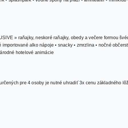
SIVE » raňajky, neskoré raňajky, obedy a večere formou švéd
 importované alko nápoje • snacky • zmrzlina • nočné občerst
národné hotelové animácie
 určených pre 4 osoby je nutné uhradiť 3x cenu základného lô