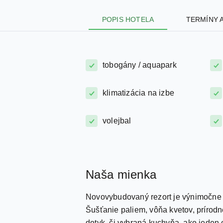
POPIS HOTELA
TERMÍNY 
tobogány / aquapark
klimatizácia na izbe
volejbal
Naša mienka
Novovybudovaný rezort je výnimočne n
Šušťanie paliem, vôňa kvetov, prírodné
dotyk, či vybraná kuchyňa, ako jeden 