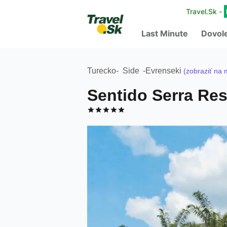
Travel.Sk -
Last Minute
Dovol
Turecko
-
Side
-
Evrenseki
(zobraziť na
Sentido Serra Res