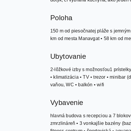
Poloha
150 m od piesočnatej pláže s jemným 
km od mesta Manavgat • 58 km od med
Ubytovanie
2-lôžkové izby s možnosťou1 prístelky
• klimatizácia • TV • trezor • minibar
vaňou, WC • balkón • wifi
Vybavenie
hlavná budova s recepciou a 7 blokov •
zmrzlináreň • 3 vonkajšie bazény (ba
fitness centrum • športoviská • aquapa