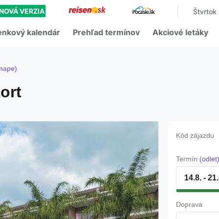
NOVÁ VERZIA
Štvrtok
enkový kalendár
Prehľad termínov
Akciové letáky
 mape)
ort
Kód zájazdu
Termín
(odlet
14.8. - 21
Doprava