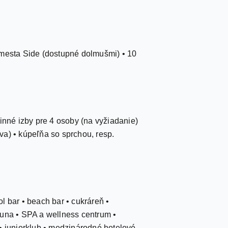
 mesta Side (dostupné dolmušmi) • 10
inné izby pre 4 osoby (na vyžiadanie)
áva) • kúpeľňa so sprchou, resp.
ol bar • beach bar • cukráreň •
auna • SPA a wellness centrum •
b • juniorklub • medzinárodné hotelové