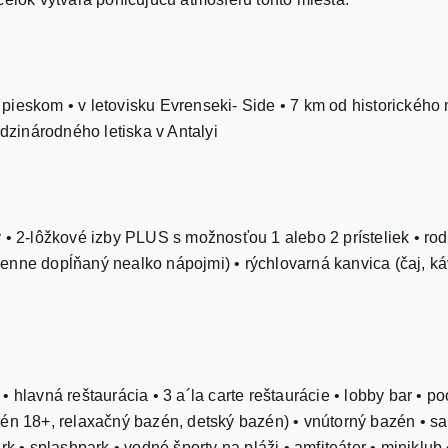
pieskom • v letovisku Evrenseki- Side • 7 km od historického
zinárodného letiska v Antalyi
 • 2-lôžkové izby PLUS s možnosťou 1 alebo 2 prísteliek • rod
 (denne dopĺňaný nealko nápojmi) • rýchlovarná kanvica (čaj, k
 hlavná reštaurácia • 3 a´la carte reštaurácie • lobby bar • po
zén 18+, relaxačný bazén, detský bazén) • vnútorný bazén • s
rk • splashpark • vodné športy na pláži • amfiteáter • miniklu