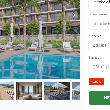
letecky z 
Stravovanie
all inclus
Zloženie
2 dospelí
Typ izby
DBL+1 (1/
-35%
NE