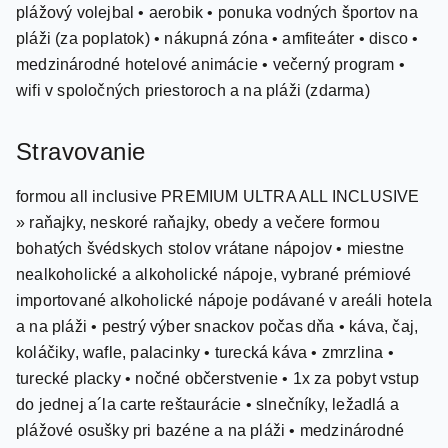
medzinárodné hotelové animácie • večerný program •
wifi v spoločných priestoroch a na pláži (zdarma)
Stravovanie
formou all inclusive PREMIUM ULTRA ALL INCLUSIVE
» raňajky, neskoré raňajky, obedy a večere formou
bohatých švédskych stolov vrátane nápojov • miestne
nealkoholické a alkoholické nápoje, vybrané prémiové
importované alkoholické nápoje podávané v areáli hotela
a na pláži • pestrý výber snackov počas dňa • káva, čaj,
koláčiky, wafle, palacinky • turecká káva • zmrzlina •
turecké placky • nočné občerstvenie • 1x za pobyt vstup
do jednej a´la carte reštaurácie • slnečníky, ležadlá a
plážové osušky pri bazéne a na pláži • medzinárodné
hotelové animácie a večerný program