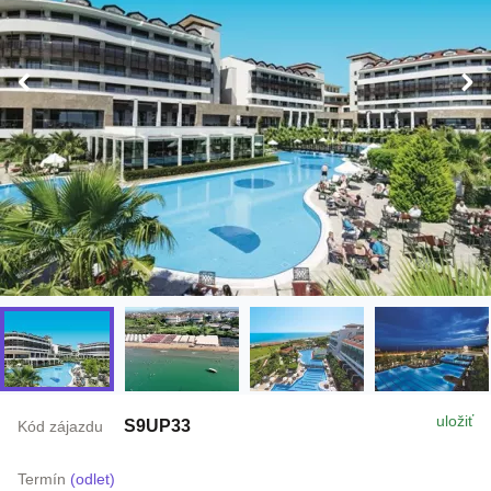
uložiť
S9UP33
Kód zájazdu
Termín
(odlet)
11.8. - 18.8.2026
(8 dní / 7 nocí)