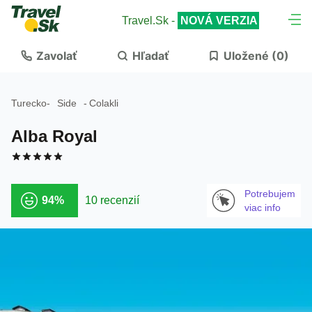
Travel.Sk -
NOVÁ VERZIA
Zavolať
Hľadať
Uložené (
0
)
Turecko
-
Side
-
Colakli
Alba Royal
Potrebujem
94%
10 recenzií
viac info