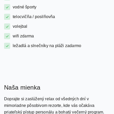
telocvičňa / posilňovňa
volejbal
wifi zdarma
ležadlá a slnečníky na pláži zadarmo
Naša mienka
Doprajte si zaslúžený relax od všedných dní v
mimoriadne pôsobivom rezorte, kde vás očakáva
priateľský pístup personálu a bohatý večerný program.
Oddýchnite si vo wellness centre a nechajte sa