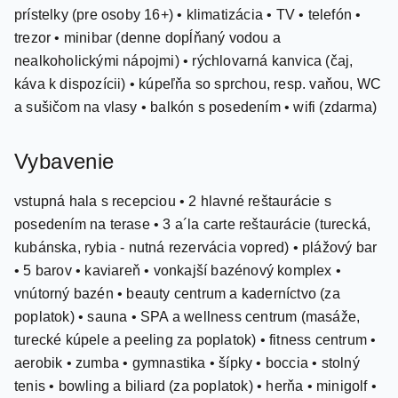
trezor • minibar (denne dopĺňaný vodou a
nealkoholickými nápojmi) • rýchlovarná kanvica (čaj,
káva k dispozícii) • kúpeľňa so sprchou, resp. vaňou, WC
a sušičom na vlasy • balkón s posedením • wifi (zdarma)
Vybavenie
vstupná hala s recepciou • 2 hlavné reštaurácie s
posedením na terase • 3 a´la carte reštaurácie (turecká,
kubánska, rybia - nutná rezervácia vopred) • plážový bar
• 5 barov • kaviareň • vonkajší bazénový komplex •
vnútorný bazén • beauty centrum a kaderníctvo (za
poplatok) • sauna • SPA a wellness centrum (masáže,
turecké kúpele a peeling za poplatok) • fitness centrum •
aerobik • zumba • gymnastika • šípky • boccia • stolný
tenis • bowling a biliard (za poplatok) • herňa • minigolf •
plážový volejbal • aerobik • ponuka vodných športov na
pláži (za poplatok) • nákupná zóna • amfiteáter • disco •