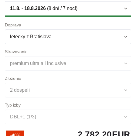
Doprava
letecky z Bratislava
Stravovanie
premium ultra all inclusive
Zloženie
2 dospelí
Typ izby
DBL+1 (1/3)
2 782,20
EUR
-40%
konečná cena pre 2 osoby