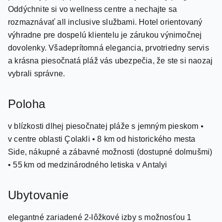
rozmaznávať all inclusive službami. Hotel orientovaný
výhradne pre dospelú klientelu je zárukou výnimočnej
dovolenky. Všadeprítomná elegancia, prvotriedny servis
a krásna piesočnatá pláž vás ubezpečia, že ste si naozaj
vybrali správne.
Poloha
v blízkosti dlhej piesočnatej pláže s jemným pieskom •
v centre oblasti Çolakli • 8 km od historického mesta
Side, nákupné a zábavné možnosti (dostupné dolmušmi)
• 55 km od medzinárodného letiska v Antalyi
Ubytovanie
elegantné zariadené 2-lôžkové izby s možnosťou 1
prístelky (pre osoby 16+) • klimatizácia • TV • telefón •