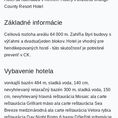
Hotel sa nachádza v Kemeri. Hotely v blízkosti Orange
County Resort Hotel
Základné informácie
Celková rozloha areálu 64 000 m. Zahŕňa štyri budovy s
výťahmi a dvadsaťjeden blokov. Hotel je vhodný pre
hendikepovaných hostí - túto skutočnosť je potrebné
preveriť v CK.
Vybavenie hotela
vonkajší bazén 484 m, sladká voda, 140 cm,
nevyhrievaný relaxačný bazén 300 m, sladká voda, 150
cm, nevyhrievaný hlavná reštaurácia Mosaic ala carte
reštaurácia Grilliant mäso ala carte reštaurácia Sea
Breeze medzinárodná ala carte reštaurácia Velora rybia
reštaurácia Day Night Bistro 6 barov Dôležité informácie