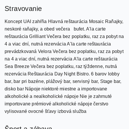
Stravovanie
Koncept UAI zahŕňa Hlavná reštaurácia Mosaic Raňajky,
neskoré raňajky, a obed večera bufet. A'la carte
reštaurácia Grilliant Večera bez poplatku, raz za pobyt na
4 a viac dní, nutná rezervácia A'la carte reštaurácia
prevádzkovaná Velora Večera bez poplatku, raz za pobyt
na 4 a viac dní, nutná rezervácia A'la carte reštaurácia
Sea Breeze Večera bez poplatku, raz týždenne, nutná
rezervácia Reštaurácia Day Night Bistro. 6 barov lobby
bar, bar pri bazéne, plážový bar, servisný bar, Stage bar,
disko bar Nápoje niektoré miestne a importovane
alkoholické a nealkoholické nápoje Nie je zahrnuté
importovane prémiové alkoholické nápoje čerstvo
vylisované ovocné šťavy izbová služba