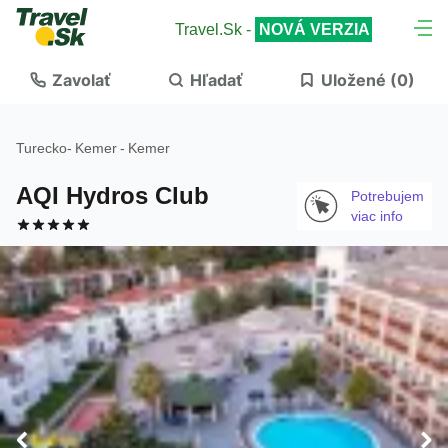
Travel.Sk -
NOVÁ VERZIA
Zavolať
Hľadať
Uložené (
0
)
Turecko
-
Kemer
-
Kemer
AQI Hydros Club
Potrebujem
viac info