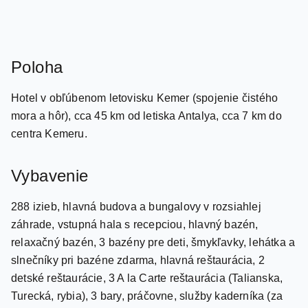
Poloha
Hotel v obľúbenom letovisku Kemer (spojenie čistého
mora a hôr), cca 45 km od letiska Antalya, cca 7 km do
centra Kemeru.
Vybavenie
288 izieb, hlavná budova a bungalovy v rozsiahlej
záhrade, vstupná hala s recepciou, hlavný bazén,
relaxačný bazén, 3 bazény pre deti, šmykľavky, lehátka a
slnečníky pri bazéne zdarma, hlavná reštaurácia, 2
detské reštaurácie, 3 A la Carte reštaurácia (Talianska,
Turecká, rybia), 3 bary, práčovne, služby kaderníka (za
poplatok), lekára (za poplatok), fotografa (za poplatok),
požičovňa áut (za poplatok)