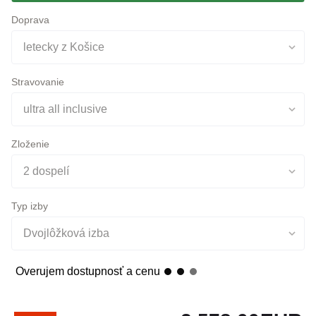
letecky z Košice
Stravovanie
ultra all inclusive
Zloženie
2 dospelí
Typ izby
Dvojlôžková izba
Overujem dostupnosť a cenu
2 578,00
EUR
-31%
konečná cena pre 2 osoby