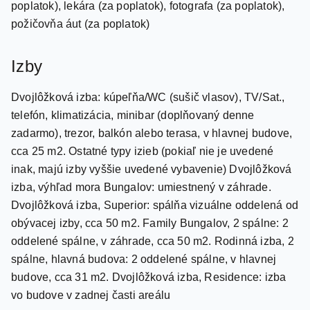
Izby
Dvojlôžková izba: kúpeľňa/WC (sušič vlasov), TV/Sat.,
telefón, klimatizácia, minibar (doplňovaný denne
zadarmo), trezor, balkón alebo terasa, v hlavnej budove,
cca 25 m2. Ostatné typy izieb (pokiaľ nie je uvedené
inak, majú izby vyššie uvedené vybavenie) Dvojlôžková
izba, výhľad mora Bungalov: umiestnený v záhrade.
Dvojlôžková izba, Superior: spálňa vizuálne oddelená od
obývacej izby, cca 50 m2. Family Bungalov, 2 spálne: 2
oddelené spálne, v záhrade, cca 50 m2. Rodinná izba, 2
spálne, hlavná budova: 2 oddelené spálne, v hlavnej
budove, cca 31 m2. Dvojlôžková izba, Residence: izba
vo budove v zadnej časti areálu
Zábava