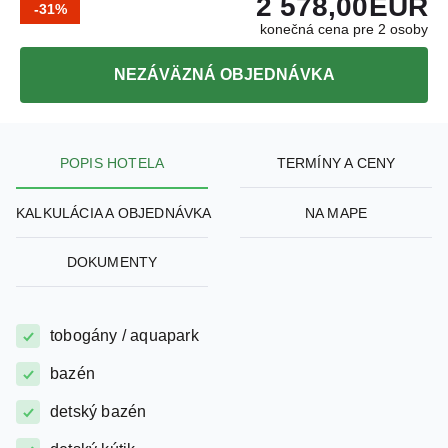
NEZÁVÄZNÁ OBJEDNÁVKA
POPIS HOTELA
TERMÍNY A CENY
KALKULÁCIA A OBJEDNÁVKA
NA MAPE
DOKUMENTY
tobogány / aquapark
bazén
detský bazén
detský kútik
klimatizácia na izbe