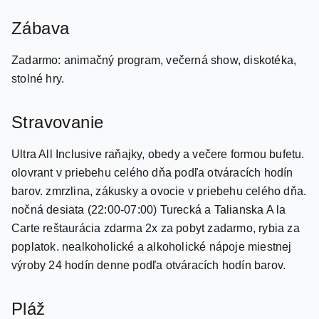
Zadarmo: animačný program, večerná show, diskotéka,
stolné hry.
Stravovanie
Ultra All Inclusive raňajky, obedy a večere formou bufetu.
olovrant v priebehu celého dňa podľa otváracích hodín
barov. zmrzlina, zákusky a ovocie v priebehu celého dňa.
nočná desiata (22:00-07:00) Turecká a Talianska A la
Carte reštaurácia zdarma 2x za pobyt zadarmo, rybia za
poplatok. nealkoholické a alkoholické nápoje miestnej
výroby 24 hodín denne podľa otváracích hodín barov.
Pláž
Piesočná pláž priamo pri hoteli, slnečníky, lehátka a