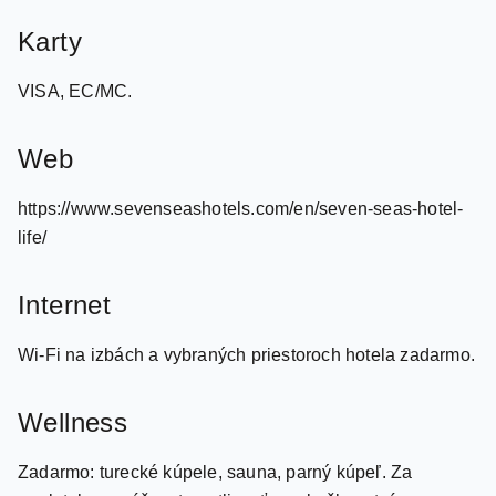
VISA, EC/MC.
Web
https://www.sevenseashotels.com/en/seven-seas-hotel-
life/
Internet
Wi-Fi na izbách a vybraných priestoroch hotela zadarmo.
Wellness
Zadarmo: turecké kúpele, sauna, parný kúpeľ. Za
poplatok: masáže, starostlivosť o pokožku a tváre,
manikúra, pedikúra.