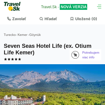
Travel.Sk -
NOVÁ VERZIA
Zavolať
Hľadať
Uložené (
0
)
Turecko
-
Kemer
-
Göynük
Seven Seas Hotel Life (ex. Otium
Life Kemer)
Potrebujem
viac info