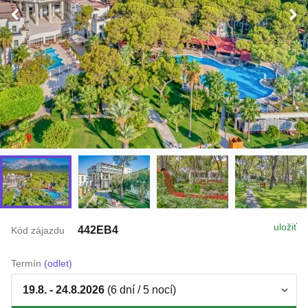
uložiť
442EB4
Kód zájazdu
Termín
(odlet)
19.8. - 24.8.2026
(6 dní / 5 nocí)
Doprava