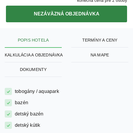
NEZÁVÄZNÁ OBJEDNÁVKA
POPIS HOTELA
TERMÍNY A CENY
KALKULÁCIA A OBJEDNÁVKA
NA MAPE
DOKUMENTY
tobogány / aquapark
bazén
detský bazén
detský kútik
klimatizácia na izbe