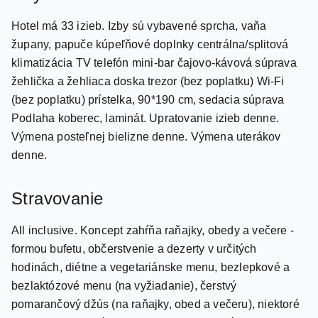
župany, papuče kúpeľňové doplnky centrálna/splitová
klimatizácia TV telefón mini-bar čajovo-kávová súprava
žehlička a žehliaca doska trezor (bez poplatku) Wi-Fi
(bez poplatku) prístelka, 90*190 cm, sedacia súprava
Podlaha koberec, laminát. Upratovanie izieb denne.
Výmena posteľnej bielizne denne. Výmena uterákov
denne.
Stravovanie
All inclusive. Koncept zahŕňa raňajky, obedy a večere -
formou bufetu, občerstvenie a dezerty v určitých
hodinách, diétne a vegetariánske menu, bezlepkové a
bezlaktózové menu (na vyžiadanie), čerstvý
pomarančový džús (na raňajky, obed a večeru), niektoré
miestne a niektoré importovane alkoholické a
nealkoholické nápoje. A'la carte reštaurácie - za