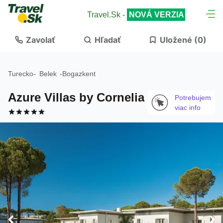
Travel.Sk -
NOVÁ VERZIA
Zavolať
Hľadať
Uložené (
0
)
Turecko
-
Belek
-
Bogazkent
Azure Villas by Cornelia
Potrebujem
viac info