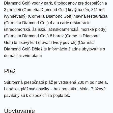
(vyhrievaný) (Cornelia Diamond Golf) hlavná reštaurácia
(Cornelia Diamond Golf) 4 ala carte reštaurácie
(stredomorská, ázijská, latinskoamerická, morské plody)
(Cornelia Diamond Golf) 8 barov (Cornelia Diamond
Golf) tenisový kurt (tráva a tvrdý povrch) (Cornelia
Diamond Golf) Dôležité informácie žiadne ubytovanie s
domácimi zvieratami
Pláž
Súkromná piesočnatá pláž je vzdialená 200 m od hotela.
Lehátka, plážové osušky - bez poplatku. Mólo. Plážové
pavilóny sú k dispozícii za poplatok.
Ubytovanie
Hotel má 33 izieb. Izby sú vybavené sprcha, vaňa