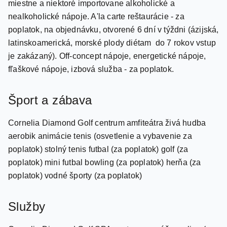
poplatok, na objednávku, otvorené 6 dní v týždni (ázijská,
latinskoamerická, morské plody diétam do 7 rokov vstup
je zakázaný). Off-concept nápoje, energetické nápoje,
fľaškové nápoje, izbová služba - za poplatok.
Šport a zábava
Cornelia Diamond Golf centrum amfiteátra živá hudba
aerobik animácie tenis (osvetlenie a vybavenie za
poplatok) stolný tenis futbal (za poplatok) golf (za
poplatok) mini futbal bowling (za poplatok) herňa (za
poplatok) vodné športy (za poplatok)
Služby
Cornelia Diamond Golf SPA centrum masáž, peeling (za
poplatok) hammam, sauna, jacuzzi (za poplatok) salón