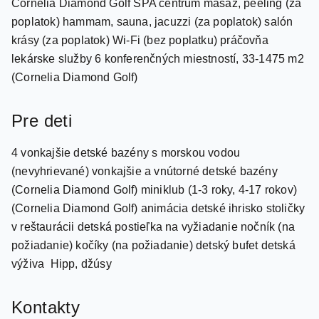
krásy (za poplatok) Wi-Fi (bez poplatku) práčovňa
lekárske služby 6 konferenčných miestností, 33-1475 m2
(Cornelia Diamond Golf)
Pre deti
4 vonkajšie detské bazény s morskou vodou
(nevyhrievané) vonkajšie a vnútorné detské bazény
(Cornelia Diamond Golf) miniklub (1-3 roky, 4-17 rokov)
(Cornelia Diamond Golf) animácia detské ihrisko stoličky
v reštaurácii detská postieľka na vyžiadanie nočník (na
požiadanie) kočíky (na požiadanie) detský bufet detská
výživa Hipp, džúsy
Kontakty
90 2427101600 http//www.corneliaresort.com/