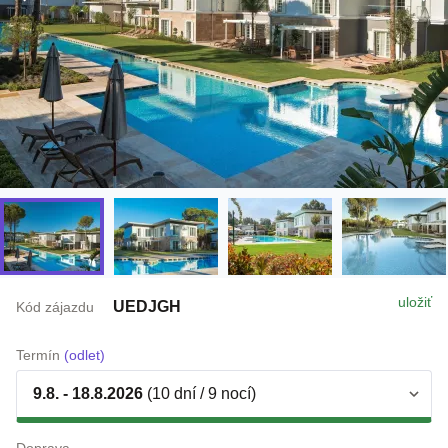
uložiť
UEDJGH
Kód zájazdu
Termín
(odlet)
9.8. - 18.8.2026
(10 dní / 9 nocí)
Doprava
letecky z Bratislava