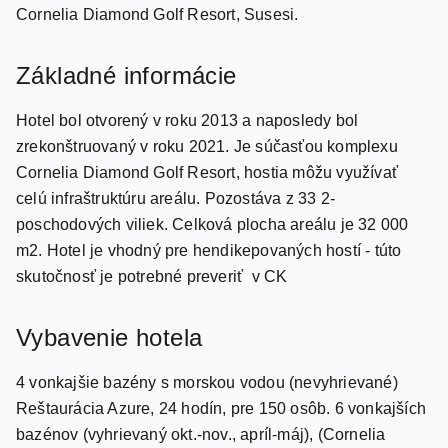
Základné informácie
Hotel bol otvorený v roku 2013 a naposledy bol
zrekonštruovaný v roku 2021. Je súčasťou komplexu
Cornelia Diamond Golf Resort, hostia môžu využívať
celú infraštruktúru areálu. Pozostáva z 33 2-
poschodových viliek. Celková plocha areálu je 32 000
m2. Hotel je vhodný pre hendikepovaných hostí - túto
skutočnosť je potrebné preveriť v CK
Vybavenie hotela
4 vonkajšie bazény s morskou vodou (nevyhrievané)
Reštaurácia Azure, 24 hodín, pre 150 osôb. 6 vonkajších
bazénov (vyhrievaný okt.-nov., apríl-máj), (Cornelia
Diamond Golf) vodný park, 6 toboganov pre dospelých a
3 pre deti (Cornelia Diamond Golf) krytý bazén, 311 m2