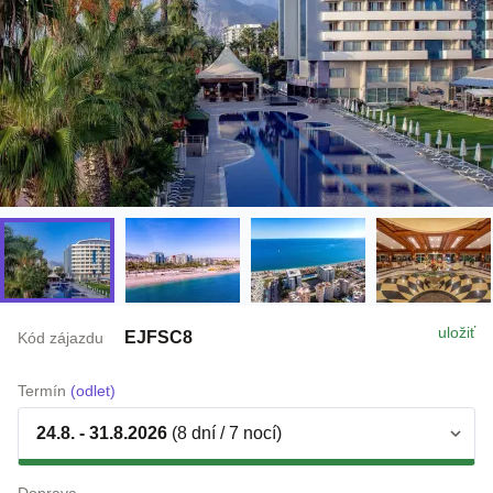
uložiť
EJFSC8
Kód zájazdu
Termín
(odlet)
24.8. - 31.8.2026
(8 dní / 7 nocí)
Doprava
letecky z Bratislava