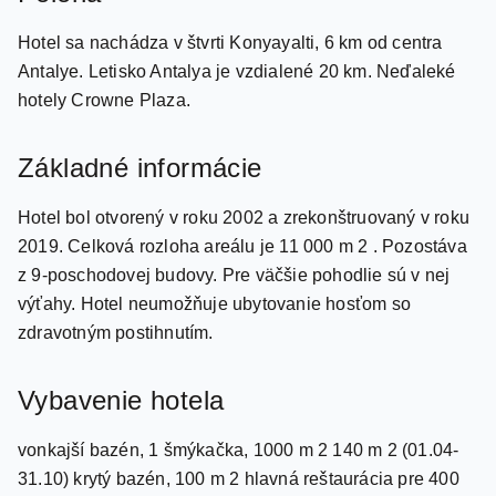
Antalye. Letisko Antalya je vzdialené 20 km. Neďaleké
hotely Crowne Plaza.
Základné informácie
Hotel bol otvorený v roku 2002 a zrekonštruovaný v roku
2019. Celková rozloha areálu je 11 000 m 2 . Pozostáva
z 9-poschodovej budovy. Pre väčšie pohodlie sú v nej
výťahy. Hotel neumožňuje ubytovanie hosťom so
zdravotným postihnutím.
Vybavenie hotela
vonkajší bazén, 1 šmýkačka, 1000 m 2 140 m 2 (01.04-
31.10) krytý bazén, 100 m 2 hlavná reštaurácia pre 400
osôb reštaurácia s občerstvením pri bazéne (01.05-
15.10) 2 reštaurácie A'la Carte (talianska, morské plody)