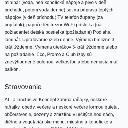
nápojov (v deň príchodu) TV telefón župany (za
poplatok), papuče fén trezor Wi-Fi prístelka (na
požiadanie) detská postieľka (požiadanie) Podlaha
laminát. Upratovanie izieb denne. Výmena bielizne 3-
krát týždenne. Výmena uterákov 3-krát týždenne alebo
na požiadanie. Eco, Promo a Club izby sú
znevýhodnené polohou, veľkosťou alebo nemusia mať
balkón.
Stravovanie
AI - all inclusive Koncept zahŕňa raňajky, neskoré
raňajky, obedy, večere a neskoré večere formou bufetu,
občerstvenie, dezerty a zmrzlinu v určitých hodinách,
diétne a vegetariánske menu, miestne alkoholické a
nealkoholické nápoje (0830 - 0000). A'la carte
reštaurácie - jedna návšteva pri pobyte na 7 dní alebo