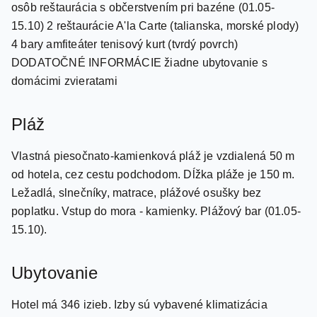
4 bary amfiteáter tenisový kurt (tvrdý povrch)
DODATOČNÉ INFORMÁCIE žiadne ubytovanie s
domácimi zvieratami
Pláž
Vlastná piesočnato-kamienková pláž je vzdialená 50 m
od hotela, cez cestu podchodom. Dĺžka pláže je 150 m.
Ležadlá, slnečníky, matrace, plážové osušky bez
poplatku. Vstup do mora - kamienky. Plážový bar (01.05-
15.10).
Ubytovanie
Hotel má 346 izieb. Izby sú vybavené klimatizácia
minibar (voda, nealkoholické nápoje a pivo v deň
príchodu, potom voda denne) set na prípravu teplých