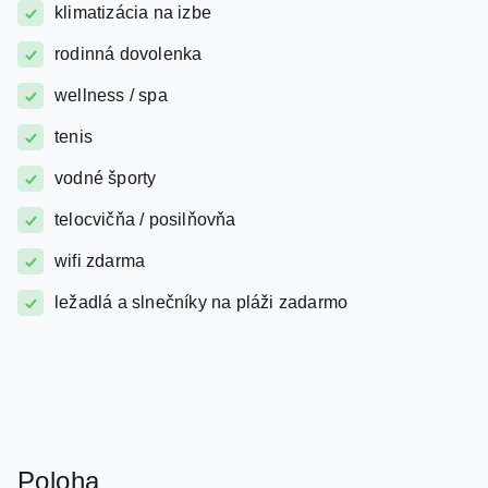
rodinná dovolenka
wellness / spa
tenis
vodné športy
telocvičňa / posilňovňa
wifi zdarma
ležadlá a slnečníky na pláži zadarmo
Poloha
Hotel sa nachádza v štvrti Konyayalti, 6 km od centra