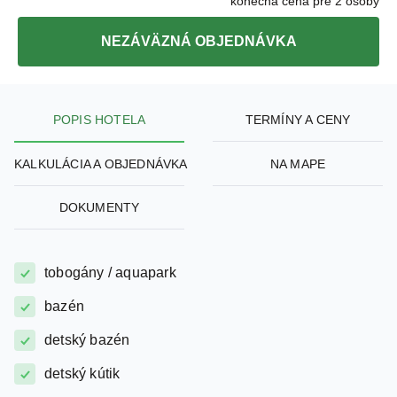
NEZÁVÄZNÁ OBJEDNÁVKA
POPIS HOTELA
TERMÍNY A CENY
KALKULÁCIA A OBJEDNÁVKA
NA MAPE
DOKUMENTY
tobogány / aquapark
bazén
detský bazén
detský kútik
klimatizácia na izbe