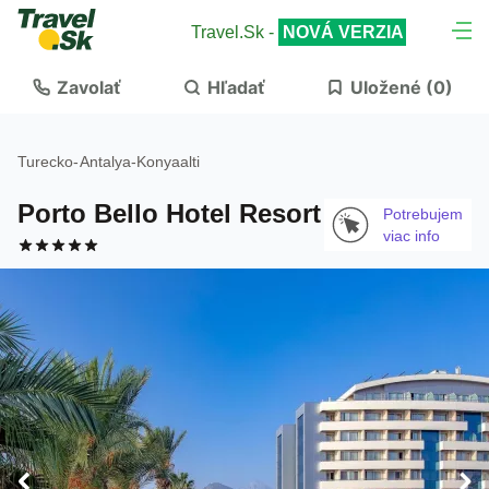
Travel.Sk -
NOVÁ VERZIA
Zavolať
Hľadať
Uložené (
0
)
Turecko
-
Antalya
-
Konyaalti
Porto Bello Hotel Resort
Potrebujem
viac info