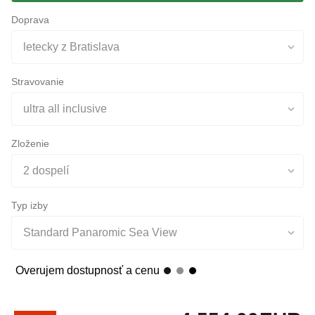
letecky z Bratislava
Stravovanie
ultra all inclusive
Zloženie
2 dospelí
Typ izby
Standard Panaromic Sea View
Overujem dostupnosť a cenu
4 554,00
EUR
-2%
konečná cena pre 2 osoby