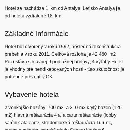
od hotela vzdialené 18 km.
Základné informácie
Hotel bol otvorený v roku 1992, posledná rekonštrukcia
prebehla v roku 2011. Celková rozloha je 42 460 m2
Pozostáva s hlavnej 9 podlažnej budovy, 4 výťahy Hotel
je vhodný pre hendikepovaných hostí - túto skutočnosť je
potrebné preveriť v CK.
Vybavenie hotela
2 vonkajšie bazény 700 m2 a 210 m2 krytý bazen (120
m2) hlavná reštaurácia 4 a'la carte reštaurácie (lobby
salónik ala carte, stredomorská reštaurácia Turunc,
terasa s mäsom, morské plody Sense) kaviareň
Starbucks 6 barov (vitamínový bar, lobby bar, lobby bar,