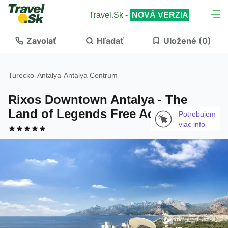
Travel.Sk -
NOVÁ VERZIA
Zavolať
Hľadať
Uložené (
0
)
Turecko
-
Antalya
-
Antalya Centrum
Rixos Downtown Antalya - The
Land of Legends Free Access
Potrebujem
viac info