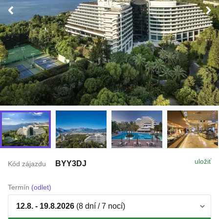
uložiť
BYY3DJ
Kód zájazdu
Termín
(odlet)
12.8. - 19.8.2026
(8 dní / 7 nocí)
Doprava