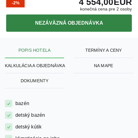
NEZÁVÄZNÁ OBJEDNÁVKA
POPIS HOTELA
TERMÍNY A CENY
KALKULÁCIA A OBJEDNÁVKA
NA MAPE
DOKUMENTY
bazén
detský bazén
detský kútik
klimatizácia na izbe
wellness / spa