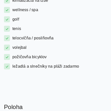
golf
tenis
telocvičňa / posilňovňa
volejbal
požičovňa bicyklov
ležadlá a slnečníky na pláži zadarmo
Poloha
Hotel sa nachádza 1 km od Antalya. Letisko Antalya je