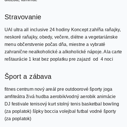
Stravovanie
UAI ultra all inclusive 24 hodiny Koncept zahŕňa raňajky,
neskoré raňajky, obedy, večere, diétne a vegetariánske
menu občerstvenie počas dňa, miestne a vybraté
zahranične nealkoholické a alkoholické nápoje. Ala carte
reštaurácie 1 krat bez poplatku pre zajazd od 4 noci
Šport a zábava
fitnes centrum nový areál pre outdoorové športy joga
amfiteátra živá hudba aerobik/vodný aerobik animácie
DJ festivale tenisový kurt stolný tenis basketbal bowling
(za poplatok) šípky boccia volejbal futbal vodné športy
(za poplatok)
Služby