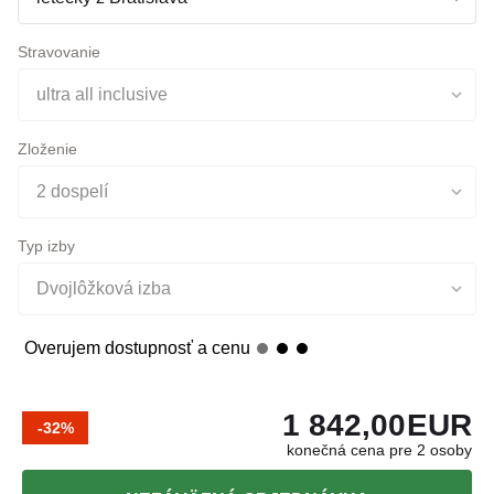
Doprava
letecky z Bratislava
Stravovanie
ultra all inclusive
Zloženie
2 dospelí
Typ izby
Dvojlôžková izba
Overujem dostupnosť a cenu
1 842,00
EUR
-32%