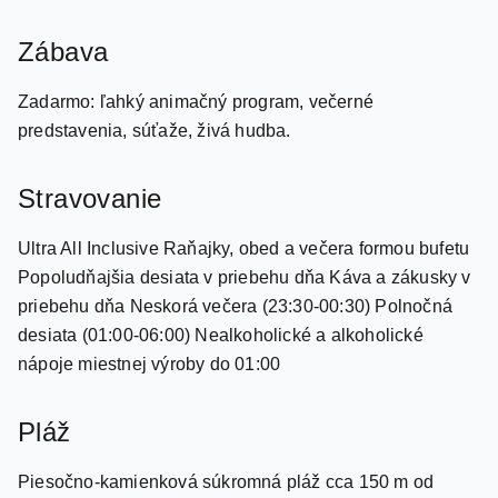
výhľad na more Dvojlôžková izba, výhľad na more
Dvojlôžková izba, Comfort: priestrannejšia, cca 35 m2.
Zábava
Zadarmo: ľahký animačný program, večerné
predstavenia, súťaže, živá hudba.
Stravovanie
Ultra All Inclusive Raňajky, obed a večera formou bufetu
Popoludňajšia desiata v priebehu dňa Káva a zákusky v
priebehu dňa Neskorá večera (23:30-00:30) Polnočná
desiata (01:00-06:00) Nealkoholické a alkoholické
nápoje miestnej výroby do 01:00
Pláž