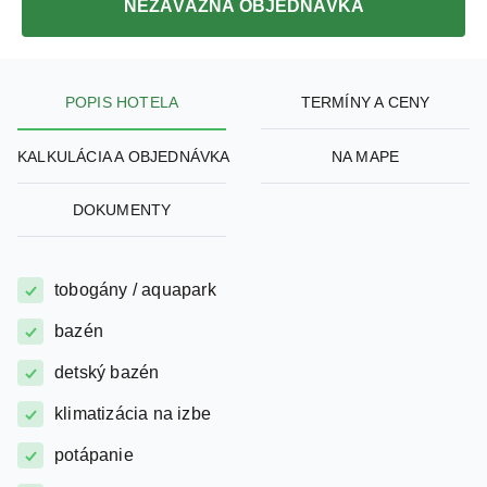
konečná cena pre 2 osoby
NEZÁVÄZNÁ OBJEDNÁVKA
POPIS HOTELA
TERMÍNY A CENY
KALKULÁCIA A OBJEDNÁVKA
NA MAPE
DOKUMENTY
tobogány / aquapark
bazén
detský bazén
klimatizácia na izbe