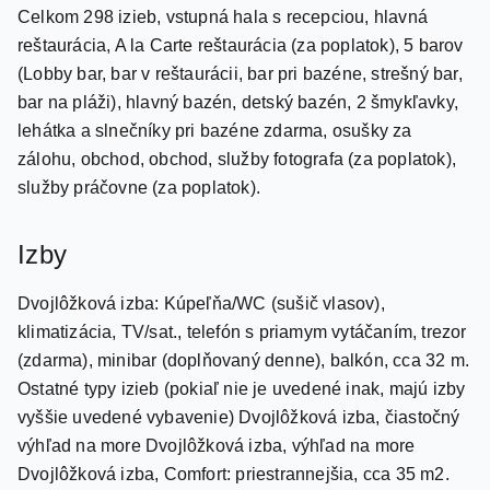
Vybavenie
Celkom 298 izieb, vstupná hala s recepciou, hlavná
reštaurácia, A la Carte reštaurácia (za poplatok), 5 barov
(Lobby bar, bar v reštaurácii, bar pri bazéne, strešný bar,
bar na pláži), hlavný bazén, detský bazén, 2 šmykľavky,
lehátka a slnečníky pri bazéne zdarma, osušky za
zálohu, obchod, obchod, služby fotografa (za poplatok),
služby práčovne (za poplatok).
Izby
Dvojlôžková izba: Kúpeľňa/WC (sušič vlasov),
klimatizácia, TV/sat., telefón s priamym vytáčaním, trezor
(zdarma), minibar (doplňovaný denne), balkón, cca 32 m.
Ostatné typy izieb (pokiaľ nie je uvedené inak, majú izby
vyššie uvedené vybavenie) Dvojlôžková izba, čiastočný