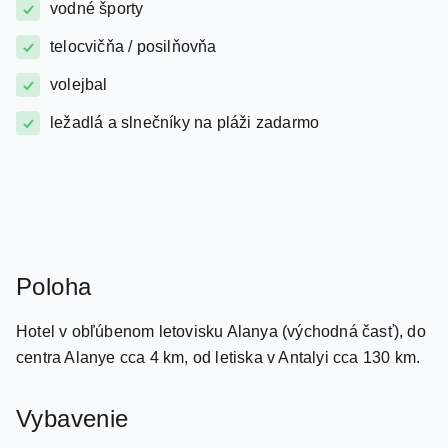
potápanie
vodné športy
telocvičňa / posilňovňa
volejbal
ležadlá a slnečníky na pláži zadarmo
Poloha
Hotel v obľúbenom letovisku Alanya (východná časť), do
centra Alanye cca 4 km, od letiska v Antalyi cca 130 km.