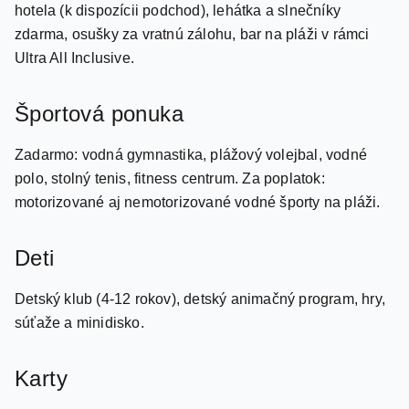
Piesočno-kamienková súkromná pláž cca 150 m od
hotela (k dispozícii podchod), lehátka a slnečníky
zdarma, osušky za vratnú zálohu, bar na pláži v rámci
Ultra All Inclusive.
Športová ponuka
Zadarmo: vodná gymnastika, plážový volejbal, vodné
polo, stolný tenis, fitness centrum. Za poplatok:
motorizované aj nemotorizované vodné športy na pláži.
Deti
Detský klub (4-12 rokov), detský animačný program, hry,
súťaže a minidisko.