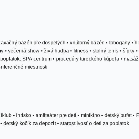
laxačný bazén pre dospelých • vnútorný bazén • tobogany • hla
• večerná show • živá hudba • fitness • stolný tenis • šípky • m
za poplatok: SPA centrum • procedúry tureckého kúpeľa • masáž
onferenčné miestnosti
klub • ihrisko • amfiteáter pre deti • minikino • detský bufet • 
• detský kočík za depozit • starostlivosť o deti za poplatok