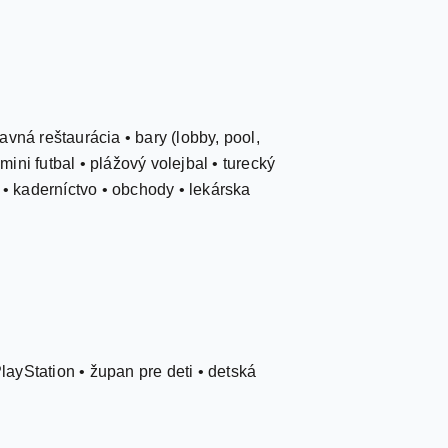
vná reštaurácia • bary (lobby, pool,
ini futbal • plážový volejbal • turecký
 • kaderníctvo • obchody • lekárska
PlayStation • župan pre deti • detská