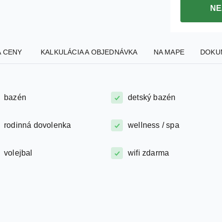
NE
A CENY
KALKULÁCIA A OBJEDNÁVKA
NA MAPE
DOKU
bazén
detský bazén
rodinná dovolenka
wellness / spa
volejbal
wifi zdarma