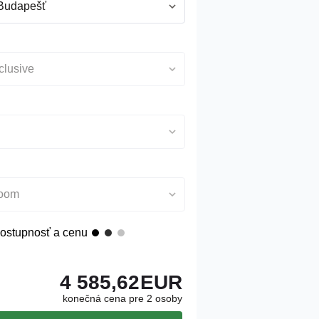
 Budapešť
nclusive
Room
ostupnosť a cenu
4 585,62
EUR
konečná cena pre 2 osoby