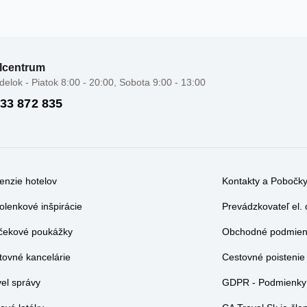
lcentrum
elok - Piatok 8:00 - 20:00, Sobota 9:00 - 13:00
 33 872 835
enzie hotelov
Kontakty a Pobočk
olenkové inšpirácie
Prevádzkovateľ el.
čekové poukážky
Obchodné podmienk
tovné kancelárie
Cestovné poistenie
vel správy
GDPR - Podmienky 