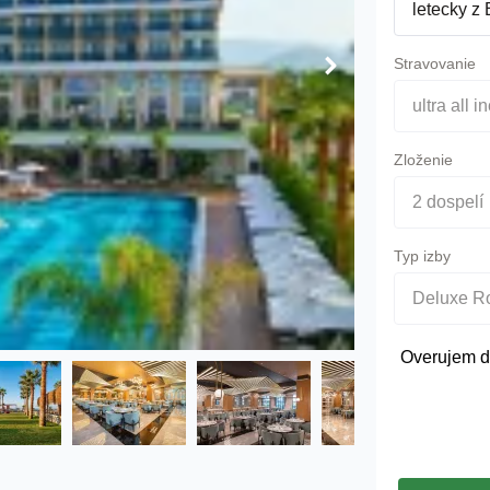
letecky z
Stravovanie
ultra all i
Zloženie
2 dospelí
Typ izby
Deluxe 
Overujem d