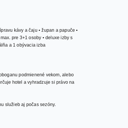
 prípravu kávy a čaju • župan a papuče •
 max. pre 3+1 osoby • deluxe izby s
álňa a 1 obývacia izba
ie toboganu podmienené vekom, alebo
rčuje hotel a vyhradzuje si právo na
u služieb aj počas sezóny.