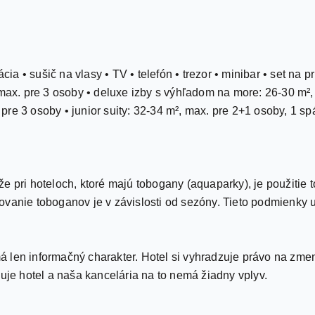
ácia • sušič na vlasy • TV • telefón • trezor • minibar • set na
 max. pre 3 osoby • deluxe izby s výhľadom na more: 26-30 m²,
re 3 osoby • junior suity: 32-34 m², max. pre 2+1 osoby, 1 sp
že pri hoteloch, ktoré majú tobogany (aquaparky), je použit
vanie toboganov je v závislosti od sezóny. Tieto podmienky u
 len informačný charakter. Hotel si vyhradzuje právo na zmen
čuje hotel a naša kancelária na to nemá žiadny vplyv.