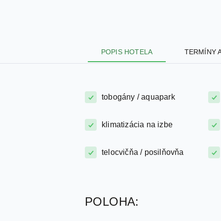
POPIS HOTELA
TERMÍNY 
tobogány / aquapark
klimatizácia na izbe
telocvičňa / posilňovňa
POLOHA: