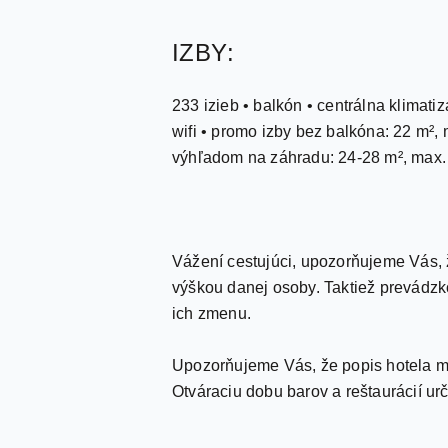
IZBY:
233 izieb • balkón • centrálna klimatiz
wifi • promo izby bez balkóna: 22 m²,
výhľadom na záhradu: 24-28 m², max. p
Vážení cestujúci, upozorňujeme Vás, 
výškou danej osoby. Taktiež prevádzko
ich zmenu.
Upozorňujeme Vás, že popis hotela má
Otváraciu dobu barov a reštaurácií ur