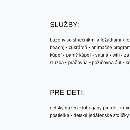
SLUŽBY:
bazény so slnečníkmi a ležadlami • re
beach) • cukráreň • animačné programy 
kúpeľ • parný kúpeľ • sauna • wifi • 
služba • práčovňa • požičovňa áut • k
PRE DETI:
detský bazén • tobogany pre deti • mini
postieľka • detské jedálenské stoličky 