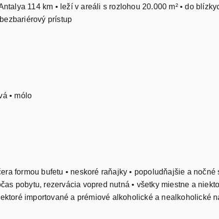
 Antalya 114 km • leží v areáli s rozlohou 20.000 m² • do blíz
bezbariérový prístup
vá • mólo
večera formou bufetu • neskoré raňajky • popoludňajšie a nočné
počas pobytu, rezervácia vopred nutná • všetky miestne a niek
iektoré importované a prémiové alkoholické a nealkoholické n