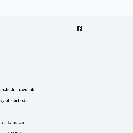
y
 obchodu Travel.Sk
y el. obchodu
a informácie