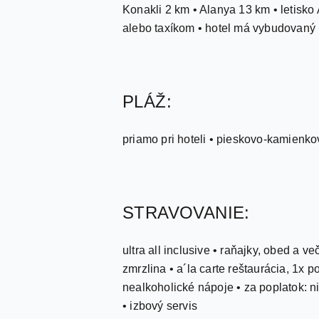
Konakli 2 km • Alanya 13 km • letisko
alebo taxíkom • hotel má vybudovaný 
PLÁŽ:
priamo pri hoteli • pieskovo-kamienko
STRAVOVANIE:
ultra all inclusive • raňajky, obed a 
zmrzlina • a´la carte reštaurácia, 1x 
nealkoholické nápoje • za poplatok: n
• izbový servis