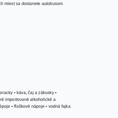
kych miest sa dostanete autobusom
 snacky • káva, čaj a zákusky •
toré importované alkoholické a
ápoje • fľaškové nápoje • vodná fajka