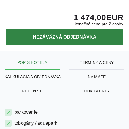
1 474,00
EUR
konečná cena pre 2 osoby
NEZÁVÄZNÁ OBJEDNÁVKA
POPIS HOTELA
TERMÍNY A CENY
KALKULÁCIA A OBJEDNÁVKA
NA MAPE
RECENZIE
DOKUMENTY
parkovanie
tobogány / aquapark
bazén