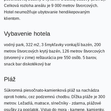
Hotel neumožňuje ubytovanie hendikepovaným
klientom.
Vybavenie hotela
vodný park, 322 m2, 3 šmykľavky vonkajší bazén, 200
metrov štvorcových krytý bazén, 126 metrov štvorcových
(otvorený v zime) reštaurácia pre 550 osôb. 5 barov,
snack bar diskotékový bar
Pláž
Súkromná piesočnato-kamienková pláž sa nachádza
oproti hotelu, cez podzemnú chodbu. Dĺžka pláže je 300
metrov. Ležadlá, matrace, slnečníky - zdarma, plážové
osušky za poplatok. Vstup do mora - kamene, kamienky,
mólo.