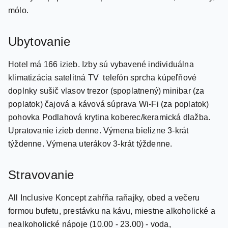
Ubytovanie
Hotel má 166 izieb. Izby sú vybavené individuálna
klimatizácia satelitná TV telefón sprcha kúpeľňové
doplnky sušič vlasov trezor (spoplatnený) minibar (za
poplatok) čajová a kávová súprava Wi-Fi (za poplatok)
pohovka Podlahová krytina koberec/keramická dlažba.
Upratovanie izieb denne. Výmena bielizne 3-krát
týždenne. Výmena uterákov 3-krát týždenne.
Stravovanie
All Inclusive Koncept zahŕňa raňajky, obed a večeru
formou bufetu, prestávku na kávu, miestne alkoholické a
nealkoholické nápoje (10.00 - 23.00) - voda,
nealkoholické nápoje, džús, pivo a víno. Dovážané