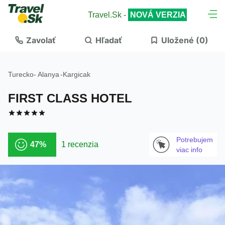
Travel.Sk -
NOVÁ VERZIA
Zavolať
Hľadať
Uložené (
0
)
Turecko
-
Alanya
-
Kargicak
FIRST CLASS HOTEL
Potrebujem
47%
1 recenzia
viac info