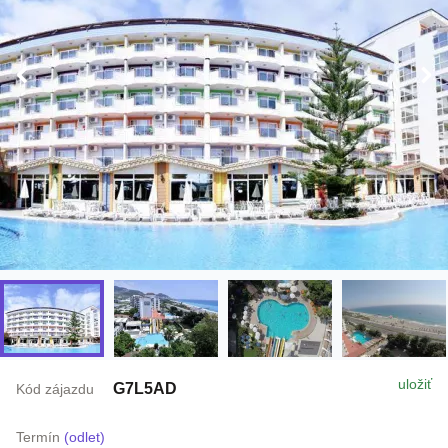
uložiť
G7L5AD
Kód zájazdu
Termín
(odlet)
11.8. - 18.8.2026
(8 dní / 7 nocí)