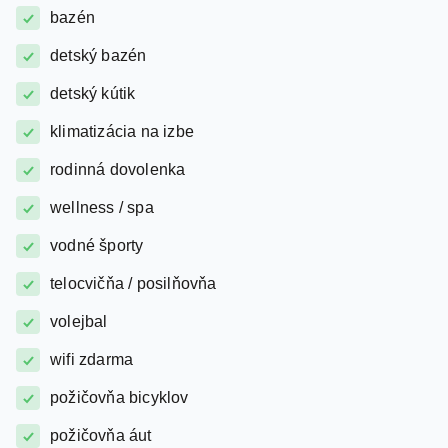
detský bazén
detský kútik
klimatizácia na izbe
rodinná dovolenka
wellness / spa
vodné športy
telocvičňa / posilňovňa
volejbal
wifi zdarma
požičovňa bicyklov
požičovňa áut
ležadlá a slnečníky na pláži zadarmo