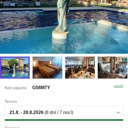
uložiť
G58M7Y
Kód zájazdu
Termín
21.8. - 28.8.2026
(8 dní / 7 nocí)
Doprava