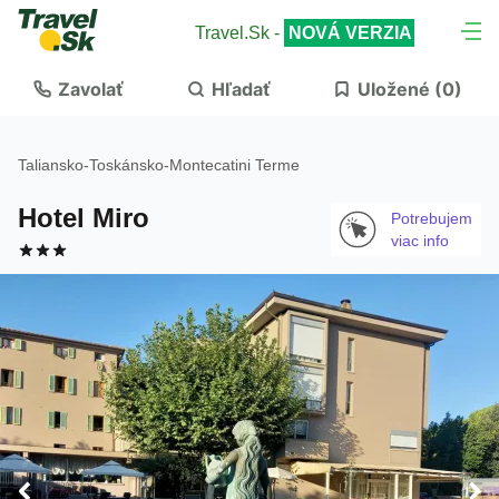
Travel.Sk -
NOVÁ VERZIA
Zavolať
Hľadať
Uložené (
0
)
Taliansko
-
Toskánsko
-
Montecatini Terme
Hotel Miro
Potrebujem
viac info