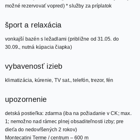
možné rezervovať vopred) * služby za príplatok
šport a relaxácia
vonkajší bazén s ležadlami (približne od 31.05. do
30.09., nutná kúpacia čiapka)
vybavenosť izieb
klimatizácia, kúrenie, TV sat., telefón, trezor, fén
upozornenie
detská postieľka: zdarma (iba na požiadanie v CK; max.
1; nemožno nad rámec plnej obsaditeľnosti izby; pre
dieťa do nedovŕšených 2 rokov)
Montecatini Terme / centrum – 600 m