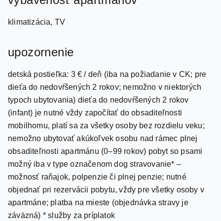
klimatizácia, TV
upozornenie
detská postieľka: 3 € / deň (iba na požiadanie v CK; pre
dieťa do nedovŕšených 2 rokov; nemožno v niektorých
typoch ubytovania) dieťa do nedovŕšených 2 rokov
(infant) je nutné vždy započítať do obsaditeľnosti
mobilhomu, platí sa za všetky osoby bez rozdielu veku;
nemožno ubytovať akúkoľvek osobu nad rámec plnej
obsaditeľnosti apartmánu (0–99 rokov) pobyt so psami
možný iba v type označenom dog stravovanie* –
možnosť raňajok, polpenzie či plnej penzie; nutné
objednať pri rezervácii pobytu, vždy pre všetky osoby v
apartmáne; platba na mieste (objednávka stravy je
záväzná) * služby za príplatok
Orbetello, centrum – 10 km, pláž / piesočná – 150 m,
Albinia / centrum – 5 km