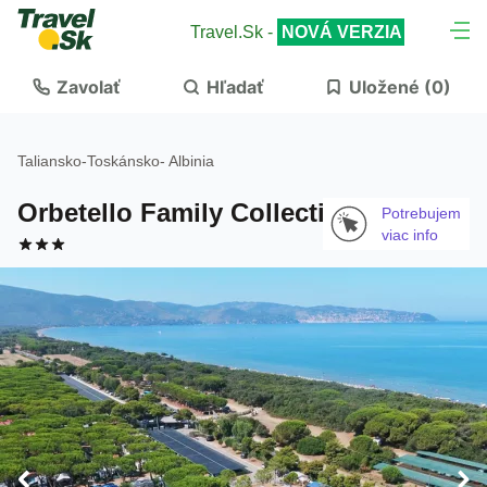
Travel.Sk -
NOVÁ VERZIA
Zavolať
Hľadať
Uložené (
0
)
Taliansko
-
Toskánsko
-
Albinia
Orbetello Family Collection
Potrebujem
viac info