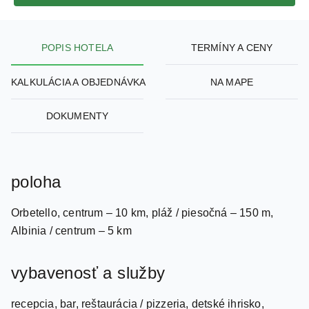
POPIS HOTELA
TERMÍNY A CENY
KALKULÁCIA A OBJEDNÁVKA
NA MAPE
DOKUMENTY
poloha
Orbetello, centrum – 10 km, pláž / piesočná – 150 m,
Albinia / centrum – 5 km
vybavenosť a služby
recepcia, bar, reštaurácia / pizzeria, detské ihrisko,
animačné programy (približne od začiatku júna do