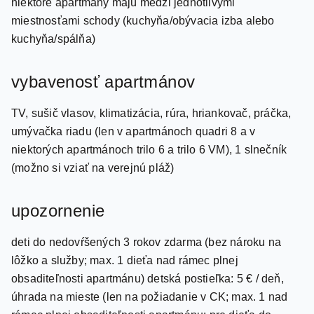
niektoré apartmány majú medzi jednotlivými
miestnosťami schody (kuchyňa/obývacia izba alebo
kuchyňa/spálňa)
vybavenosť apartmánov
TV, sušič vlasov, klimatizácia, rúra, hriankovač, práčka,
umývačka riadu (len v apartmánoch quadri 8 a v
niektorých apartmánoch trilo 6 a trilo 6 VM), 1 slnečník
(možno si vziať na verejnú pláž)
upozornenie
deti do nedovŕšených 3 rokov zdarma (bez nároku na
lôžko a služby; max. 1 dieťa nad rámec plnej
obsaditeľnosti apartmánu) detská postieľka: 5 € / deň,