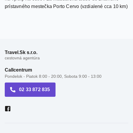
Cannigione a Baja Sardinia; ideálny východiskový bod
na výlety na ostrov La Maddalena alebo do známeho
prístavného mestečka Porto Cervo (vzdialené cca 10 km)
Travel.Sk s.r.o.
cestovná agentúra
Callcentrum
Pondelok - Piatok 8:00 - 20:00, Sobota 9:00 - 13:00
02 33 872 835