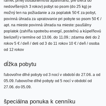
úhrada na mieste (len na požiadanie v CK; max. 1 nad
rámec plnej obsaditeľnosti apartmánu; pre dieťa do
nedovŕšených 3 rokov) pobyt so psom (do 25 kg) je
možný len na požiadanie a za poplatok 50 € za pobyt,
povinná úhrada za upratovanie pri pobyte so psom 50 € /
apt. na mieste povinná úhrada na mieste: paušálny
poplatok (zahŕňa spotrebu energií, posteľnú a kúpeľňovú
bielizeň) v termíne od 13.06. do 11.09.: zdarma deti do 2
rokov 5 € / deň / deti od 3 do 11 rokov 10 € / deň / osoba
od 12 rokov
dĺžka pobytu
ľubovoľne dlhé pobyty od 3 nocí v období do 27.06. a od
05.09. ľubovoľne dlhé pobyty od 5 nocí v období od
27.06. do 05.09.