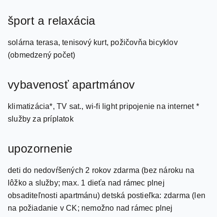
šport a relaxácia
solárna terasa, tenisový kurt, požičovňa bicyklov
(obmedzený počet)
vybavenosť apartmánov
klimatizácia*, TV sat., wi-fi light pripojenie na internet *
služby za príplatok
upozornenie
deti do nedovŕšených 2 rokov zdarma (bez nároku na
lôžko a služby; max. 1 dieťa nad rámec plnej
obsaditeľnosti apartmánu) detská postieľka: zdarma (len
na požiadanie v CK; nemožno nad rámec plnej
obsaditeľnosti apartmánu; pre dieťa do nedovŕšených 2
rokov; je možné si vypožičať aj jedálenskú stoličku a