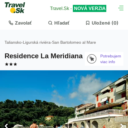
Travel.Sk -
NOVÁ VERZIA
Zavolať
Hľadať
Uložené (
0
)
Taliansko
-
Ligurská riviéra
-
San Bartolomeo al Mare
Residence La Meridiana
Potrebujem
viac info