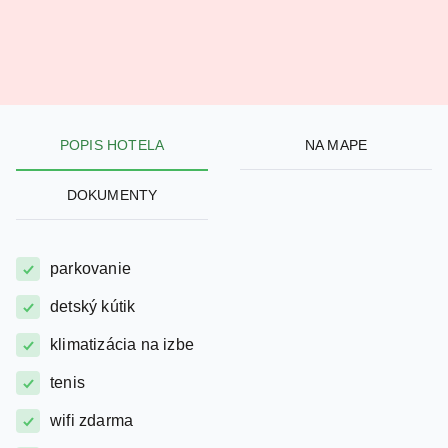
POPIS HOTELA
NA MAPE
DOKUMENTY
parkovanie
detský kútik
klimatizácia na izbe
tenis
wifi zdarma
požičovňa bicyklov