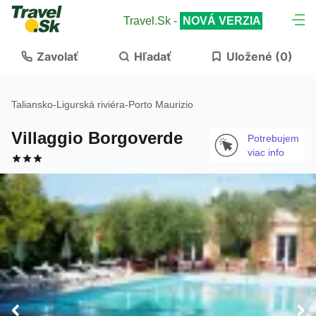
Travel.Sk -
NOVÁ VERZIA
Zavolať
Hľadať
Uložené (
0
)
Taliansko
-
Ligurská riviéra
-
Porto Maurizio
Villaggio Borgoverde
Potrebujem
viac info