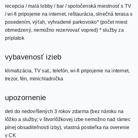
/ wi-fi pripojenie na internet, reštaurácia, slnečná terasa s
posedením, výťah, vyhradené parkovisko* (počet miest
obmedzený, nemožno rezervovať vopred) * služby za
príplatok
vybavenosť izieb
klimatizácia, TV sat., telefón, wi-fi pripojenie na internet,
trezor, fén, minichladnička
upozornenie
deti do nedovŕšených 3 rokov zdarma (bez nároku na
lôžko a služby; v štvorlôžkovej izbe nemožno nad rámec
plnej obsaditeľnosti izby), vlastná postieľka na overenie
v CK
Rimini Miramare, Rimini / centrum - 6,5 km, pláž /