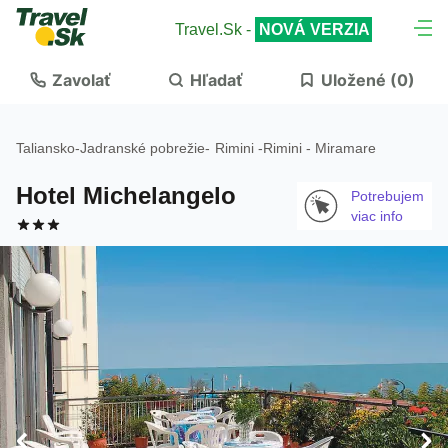
Travel.Sk -
NOVÁ VERZIA
Zavolať
Hľadať
Uložené (
0
)
Taliansko
-
Jadranské pobrežie
-
Rimini
-
Rimini - Miramare
Hotel Michelangelo
Potrebujem
viac info