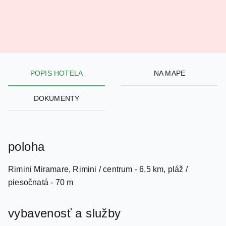
POPIS HOTELA
NA MAPE
DOKUMENTY
poloha
Rimini Miramare, Rimini / centrum - 6,5 km, pláž /
piesočnatá - 70 m
vybavenosť a služby
recepcia / malá lobby / bar / spoločenská miestnosť s TV