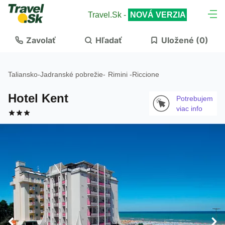
Travel.Sk -
NOVÁ VERZIA
Zavolať
Hľadať
Uložené (
0
)
Taliansko
-
Jadranské pobrežie
-
Rimini
-
Riccione
Hotel Kent
Potrebujem
viac info