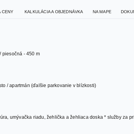
A CENY
KALKULÁCIA A OBJEDNÁVKA
NA MAPE
DOKU
/ piesočná - 450 m
o / apartmán (ďalšie parkovanie v blízkosti)
rúra, umývačka riadu, žehlička a žehliaca doska * služby za pr