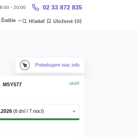
02 33 872 835
 8:00 - 20:00
Ďalšie
Hľadať
Uložené (
0
)
Potrebujem
viac info
uložiť
MSY577
9.2026
(8 dní / 7 nocí)