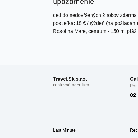
upozornenie
deti do nedovŕšených 2 rokov zdarma 
postieľka: 18 € / týždeň (na požiadan
Rosolina Mare, centrum - 150 m, pláž 
Travel.Sk s.r.o.
Cal
cestovná agentúra
Pond
02
Last Minute
Rec