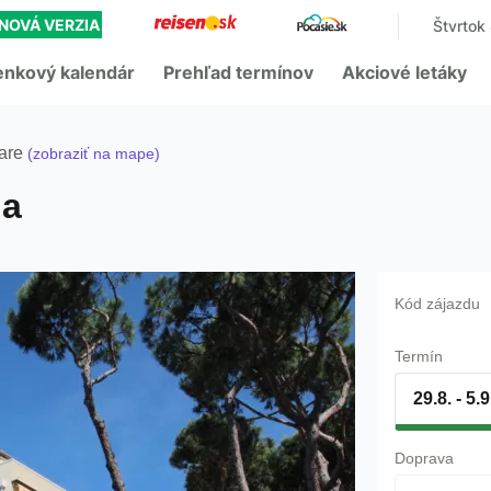
NOVÁ VERZIA
Štvrtok
enkový kalendár
Prehľad termínov
Akciové letáky
are
(zobraziť na mape)
da
Kód zájazdu
Termín
29.8. - 5.
Doprava