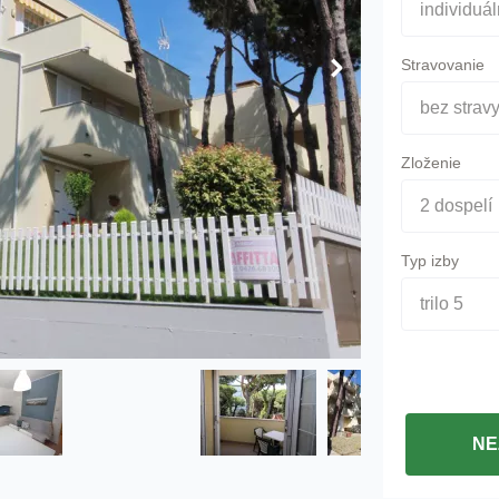
individuá
Stravovanie
bez strav
Zloženie
2 dospelí
Typ izby
trilo 5
NE