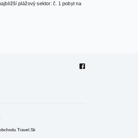
y
 obchodu Travel.Sk
y el. obchodu