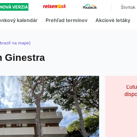
NOVÁ VERZIA
Štvrtok
enkový kalendár
Prehľad termínov
Akciové letáky
braziť na mape)
 Ginestra
Ľutu
dispo