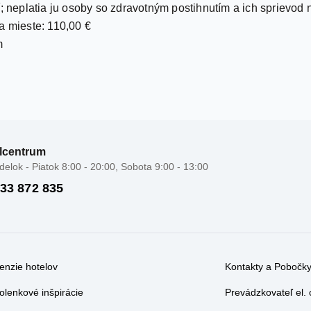
lcentrum
elok - Piatok 8:00 - 20:00, Sobota 9:00 - 13:00
 33 872 835
enzie hotelov
Kontakty a Pobočk
olenkové inšpirácie
Prevádzkovateľ el.
čekové poukážky
Obchodné podmienk
tovné kancelárie
Cestovné poistenie