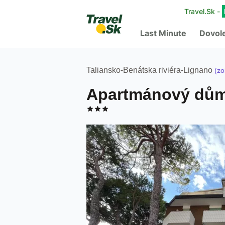
Travel.Sk -
Last Minute
Dovol
Taliansko
-
Benátska riviéra
-
Lignano
(zo
Apartmánový dům