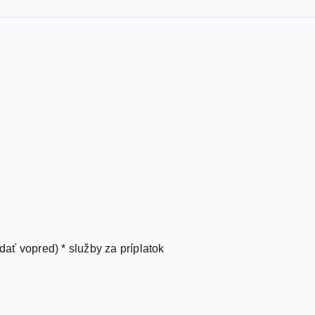
adať vopred) * služby za príplatok
jbližší plážový sektor: č. 1 pobyt na