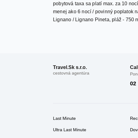
Travel.Sk s.r.o.
Cal
cestovná agentúra
Pond
02
Last Minute
Rec
Ultra Last Minute
Dov
First Moment
Dar
Exotika
Ces