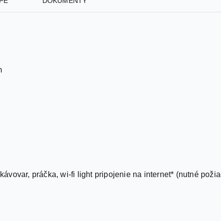
m
 kávovar, práčka, wi-fi light pripojenie na internet* (nutné poži
; neplatia ju osoby so zdravotným postihnutím a ich sprievod na
a mieste: 110,00 €
m