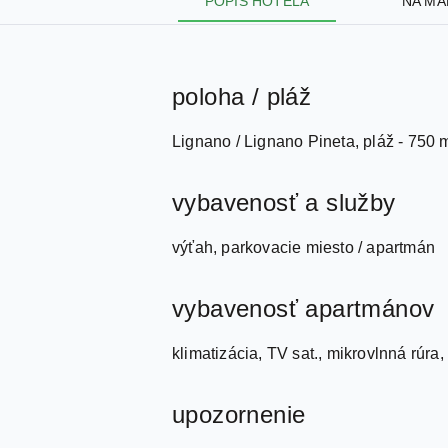
poloha / pláž
Lignano / Lignano Pineta, pláž - 750 
vybavenosť a služby
výťah, parkovacie miesto / apartmán
vybavenosť apartmánov
klimatizácia, TV sat., mikrovlnná rúra,
upozornenie
pobytová taxa sa platí max. za 10 nocí
menej ako 6 nocí / povinný poplatok n
Lignano / Lignano Pineta, pláž - 750 