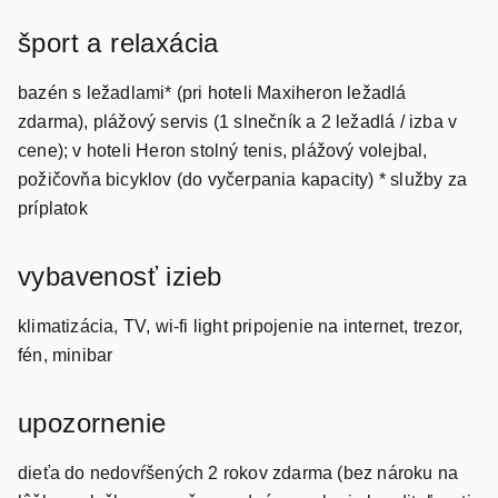
rezervovať vopred), wi-fi light pripojenie na internet
šport a relaxácia
bazén s ležadlami* (pri hoteli Maxiheron ležadlá
zdarma), plážový servis (1 slnečník a 2 ležadlá / izba v
cene); v hoteli Heron stolný tenis, plážový volejbal,
požičovňa bicyklov (do vyčerpania kapacity) * služby za
príplatok
vybavenosť izieb
klimatizácia, TV, wi-fi light pripojenie na internet, trezor,
fén, minibar
upozornenie