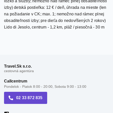
dieťa do nedovŕšených 2 rokov zdarma (bez nároku na
lôžko a služby; nemožno nad rámec plnej obsaditeľnosti
izby) detská postieľka: 12 € / deň, úhrada na mieste (len
na požiadanie v CK; max. 1; nemožno nad rámec plnej
obsaditeľnosti izby; pre dieťa do nedovŕšených 2 rokov)
Lido di Jesolo, centrum - 1,2 km, pláž / piesočná - 30 m
Travel.Sk s.r.o.
cestovná agentúra
Callcentrum
Pondelok - Piatok 8:00 - 20:00, Sobota 9:00 - 13:00
02 33 872 835