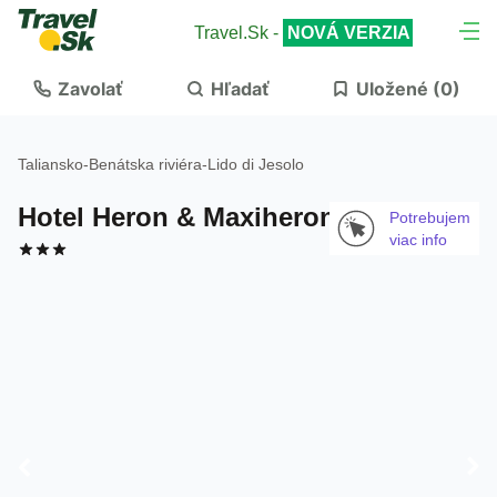
Travel.Sk -
NOVÁ VERZIA
Zavolať
Hľadať
Uložené (
0
)
Taliansko
-
Benátska riviéra
-
Lido di Jesolo
Hotel Heron & Maxiheron
Potrebujem
viac info