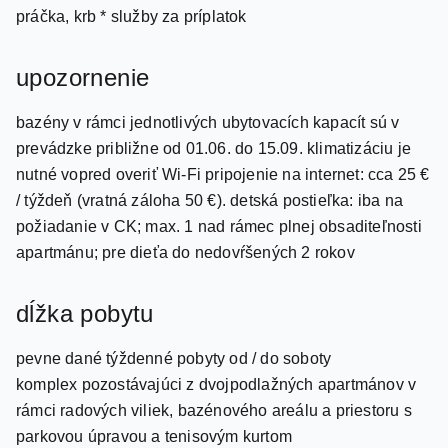
práčka, krb * služby za príplatok
upozornenie
bazény v rámci jednotlivých ubytovacích kapacít sú v
prevádzke približne od 01.06. do 15.09. klimatizáciu je
nutné vopred overiť Wi-Fi pripojenie na internet: cca 25 €
/ týždeň (vratná záloha 50 €). detská postieľka: iba na
požiadanie v CK; max. 1 nad rámec plnej obsaditeľnosti
apartmánu; pre dieťa do nedovŕšených 2 rokov
dĺžka pobytu
pevne dané týždenné pobyty od / do soboty
komplex pozostávajúci z dvojpodlažných apartmánov v
rámci radových viliek, bazénového areálu a priestoru s
parkovou úpravou a tenisovým kurtom