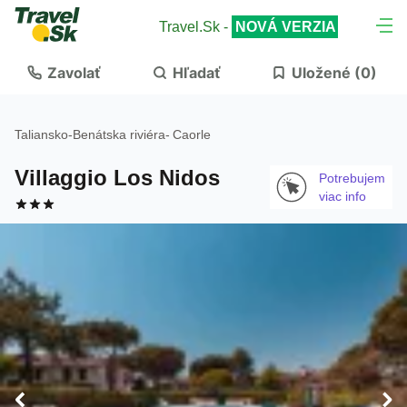
Travel.Sk -
NOVÁ VERZIA
Zavolať
Hľadať
Uložené (
0
)
Taliansko
-
Benátska riviéra
-
Caorle
Villaggio Los Nidos
Potrebujem
viac info