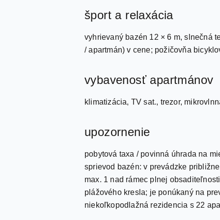
šport a relaxácia
vyhrievaný bazén 12 × 6 m, slnečná ter
/ apartmán) v cene; požičovňa bicyklov
vybavenosť apartmánov
klimatizácia, TV sat., trezor, mikrovlnn
upozornenie
pobytová taxa / povinná úhrada na mie
sprievod bazén: v prevádzke približne
max. 1 nad rámec plnej obsaditeľnosti
plážového kresla; je ponúkaný na pre
niekoľkopodlažná rezidencia s 22 ap