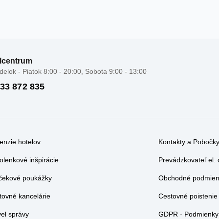
lcentrum
elok - Piatok 8:00 - 20:00, Sobota 9:00 - 13:00
 33 872 835
enzie hotelov
Kontakty a Pobočk
olenkové inšpirácie
Prevádzkovateľ el.
čekové poukážky
Obchodné podmienk
tovné kancelárie
Cestovné poistenie
vel správy
GDPR - Podmienky 