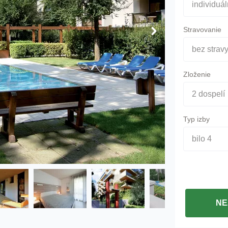
individuá
Stravovanie
bez strav
Zloženie
2 dospelí
Typ izby
bilo 4
NE