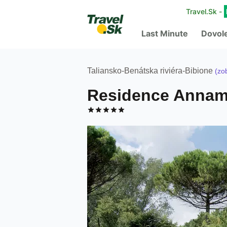
Travel.Sk -
Last Minute
Dovol
Taliansko
-
Benátska riviéra
-
Bibione
(zob
Residence Annam