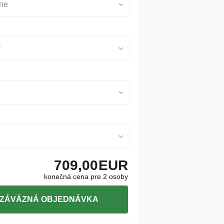
lne
y
709,00
EUR
konečná cena pre 2 osoby
ZÁVÄZNÁ OBJEDNÁVKA