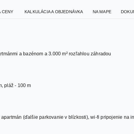
A CENY
KALKULÁCIA A OBJEDNÁVKA
NA MAPE
DOKU
artmánmi a bazénom a 3.000 m² rozľahlou záhradou
m, pláž - 100 m
 apartmán (ďalšie parkovanie v blízkosti), wi-fi pripojenie na