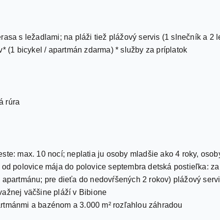
asa s ležadlami; na pláži tiež plážový servis (1 slnečník a 2 
* (1 bicykel / apartmán zdarma) * služby za príplatok
á rúra
ste: max. 10 nocí; neplatia ju osoby mladšie ako 4 roky, osob
 od polovice mája do polovice septembra detská postieľka: za
 apartmánu; pre dieťa do nedovŕšených 2 rokov) plážový servi
važnej väčšine pláží v Bibione
artmánmi a bazénom a 3.000 m² rozľahlou záhradou