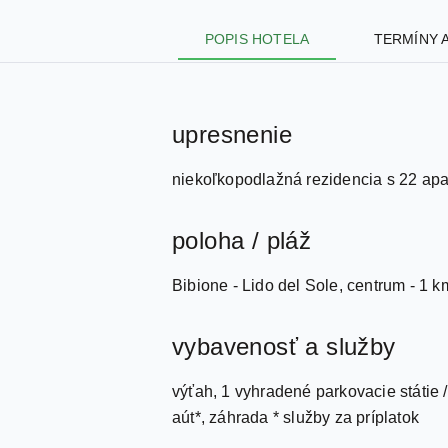
POPIS HOTELA
TERMÍNY 
upresnenie
niekoľkopodlažná rezidencia s 22 ap
poloha / pláž
Bibione - Lido del Sole, centrum - 1 k
vybavenosť a služby
výťah, 1 vyhradené parkovacie státie /
aút*, záhrada * služby za príplatok