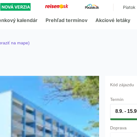
-
NOVÁ VERZIA
Piatok
enkový kalendár
Prehľad termínov
Akciové letáky
raziť na mape)
Kód zájazdu
Termín
8.9. - 15.
Doprava