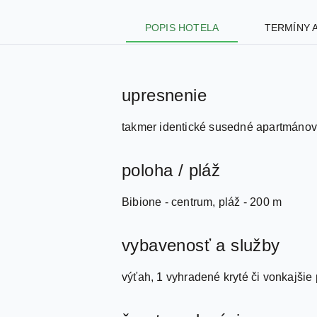
POPIS HOTELA
TERMÍNY 
upresnenie
takmer identické susedné apartmáno
poloha / pláž
Bibione - centrum, pláž - 200 m
vybavenosť a služby
výťah, 1 vyhradené kryté či vonkajšie 