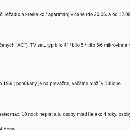
či ležadlo a kresielko / apartmán) v cene (do 20.06. a od 12.09
ených "AC"), TV sat., typ bilo 4° / bilo 5 / trilo 5/6 mikrovlnná
 do 19.9.; ponúkaný je na prevažnej väčšine pláží v Bibione
ste: max. 10 nocí; neplatia ju osoby mladšie ako 4 roky, osob
vé domy