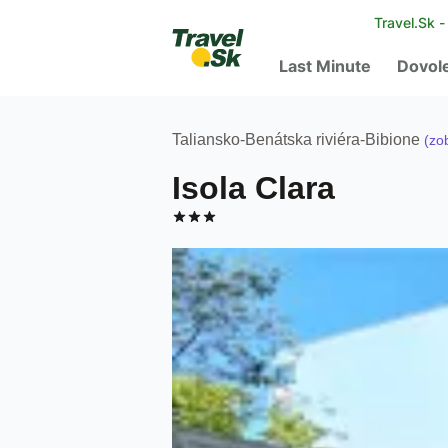
Travel.Sk 
Last Minute
Dovol
Taliansko
-
Benátska riviéra
-
Bibione
(zob
Isola Clara