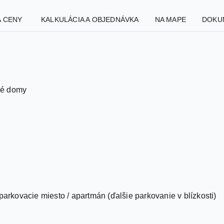
A CENY
KALKULÁCIA A OBJEDNÁVKA
NA MAPE
DOKU
vé domy
parkovacie miesto / apartmán (ďalšie parkovanie v blízkosti)