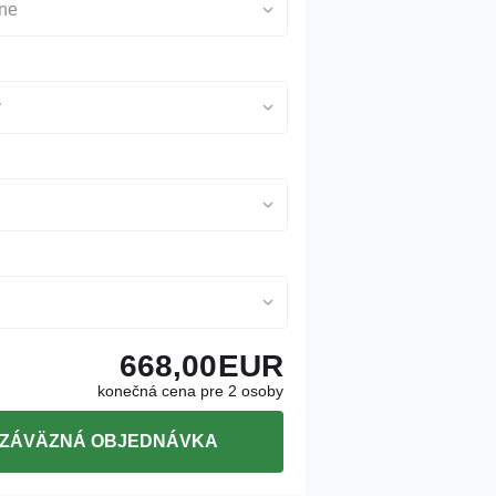
lne
y
668,00
EUR
konečná cena pre 2 osoby
ZÁVÄZNÁ OBJEDNÁVKA