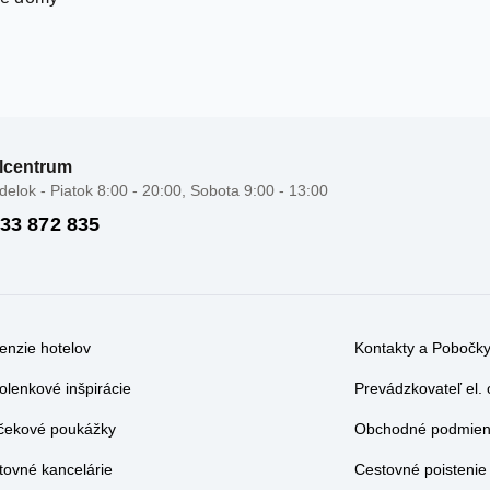
lcentrum
elok - Piatok 8:00 - 20:00, Sobota 9:00 - 13:00
 33 872 835
enzie hotelov
Kontakty a Pobočk
olenkové inšpirácie
Prevádzkovateľ el.
čekové poukážky
Obchodné podmienk
tovné kancelárie
Cestovné poistenie