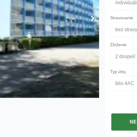
individuá
Stravovanie
bez strav
Zloženie
2 dospelí
Typ izby
bilo 4AC
NE