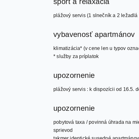
šport a relaxácia
plážový servis (1 slnečník a 2 ležadlá 
vybavenosť apartmánov
klimatizácia* (v cene len u typov označ
* služby za príplatok
upozornenie
plážový servis : k dispozícii od 16.5.
upozornenie
pobytová taxa / povinná úhrada na mie
sprievod
takmer identické susedné apartmáno