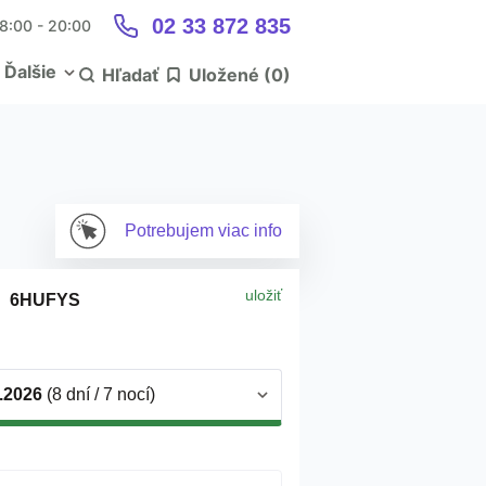
02 33 872 835
 8:00 - 20:00
Ďalšie
Hľadať
Uložené (
0
)
Potrebujem
viac info
uložiť
6HUFYS
9.2026
(8 dní / 7 nocí)