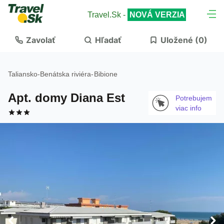
Travel.Sk -
NOVÁ VERZIA
Zavolať
Hľadať
Uložené (
0
)
Taliansko
-
Benátska riviéra
-
Bibione
Apt. domy Diana Est
Potrebujem
viac info