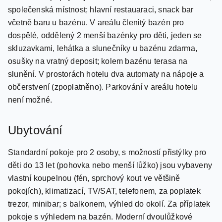
lobby bar, směnárnu, několik výtahů, 7 pater; bezdrátové
internetové připojení je dostupné v celém hotelu zdarma;
společenská místnost; hlavní restauaraci, snack bar
včetně baru u bazénu. V areálu členitý bazén pro
dospělé, oddělený 2 menší bazénky pro děti, jeden se
skluzavkami, lehátka a slunečníky u bazénu zdarma,
osušky na vratný deposit; kolem bazénu terasa na
slunění. V prostorách hotelu dva automaty na nápoje a
občerstvení (zpoplatněno). Parkování v areálu hotelu
není možné.
Ubytování
Standardní pokoje pro 2 osoby, s možností přistýlky pro
děti do 13 let (pohovka nebo menší lůžko) jsou vybaveny
vlastní koupelnou (fén, sprchový kout ve většině
pokojích), klimatizací, TV/SAT, telefonem, za poplatek