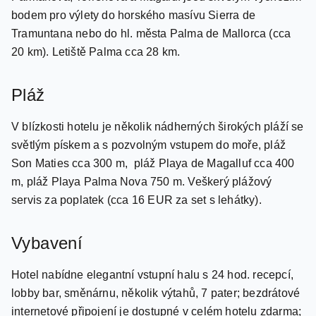
Torrenova 400 m. Vzájemně propojená letoviska
Palmanova, Torrenova a Magaluf jsou skvělým výchozím
bodem pro výlety do horského masívu Sierra de
Tramuntana nebo do hl. města Palma de Mallorca (cca
20 km). Letiště Palma cca 28 km.
Pláž
V blízkosti hotelu je několik nádherných širokých pláží se
světlým pískem a s pozvolným vstupem do moře, pláž
Son Maties cca 300 m, pláž Playa de Magalluf cca 400
m, pláž Playa Palma Nova 750 m. Veškerý plážový
servis za poplatek (cca 16 EUR za set s lehátky).
Vybavení
Hotel nabídne elegantní vstupní halu s 24 hod. recepcí,