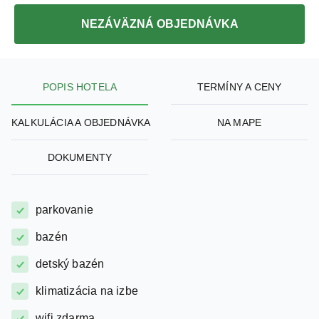
2 022,30
EUR
-33%
konečná cena pre 2 osoby
NEZÁVÄZNÁ OBJEDNÁVKA
POPIS HOTELA
TERMÍNY A CENY
KALKULÁCIA A OBJEDNÁVKA
NA MAPE
DOKUMENTY
parkovanie
bazén
detský bazén