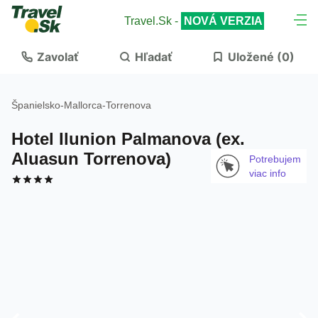
Travel.Sk -
NOVÁ VERZIA
Zavolať
Hľadať
Uložené (
0
)
Španielsko
-
Mallorca
-
Torrenova
Hotel Ilunion Palmanova (ex.
Aluasun Torrenova)
Potrebujem
viac info