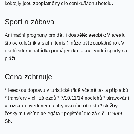
časech a místech uvedených hotelem (v rozmezí 10:00 -
23:00 hod.). Vybrané značkové alkoholické nápoje a
koktejly jsou zpoplatněny dle ceníku/Menu hotelu.
Sport a zábava
Animační programy pro děti i dospělé; aerobik; V areálu
šipky, kulečník a stolní tenis ( může být zpoplatněno). V
okolí externí nabídka pronájem kol a aut, vodní sporty na
pláži.
Cena zahrnuje
* leteckou dopravu v turistické třídě včetně tax a příplatků
* transfery v cíli zájezdů * 7/10/11/14 noclehů * stravování
v rozsahu uvedeném u ubytovacího objektu * služby
česky mluvícího delegáta * pojištění dle zák. č. 159/99
Sb.