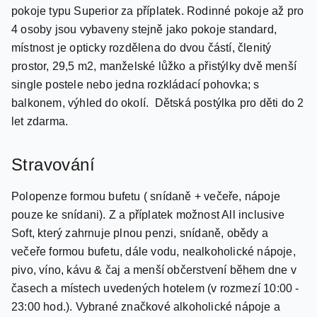
trezor, minibar; s balkonem, výhled do okolí. Za příplatek
pokoje s výhledem na bazén. Moderní dvoulůžkové
pokoje typu Superior za příplatek. Rodinné pokoje až pro
4 osoby jsou vybaveny stejně jako pokoje standard,
místnost je opticky rozdělena do dvou částí, členitý
prostor, 29,5 m2, manželské lůžko a přistýlky dvě menší
single postele nebo jedna rozkládací pohovka; s
balkonem, výhled do okolí. Dětská postýlka pro děti do 2
let zdarma.
Stravování
Polopenze formou bufetu ( snídaně + večeře, nápoje
pouze ke snídani). Z a příplatek možnost All inclusive
Soft, který zahrnuje plnou penzi, snídaně, obědy a
večeře formou bufetu, dále vodu, nealkoholické nápoje,
pivo, víno, kávu & čaj a menší občerstvení během dne v