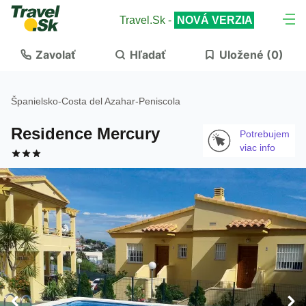
Travel.Sk -
NOVÁ VERZIA
Zavolať
Hľadať
Uložené (
0
)
Španielsko
-
Costa del Azahar
-
Peniscola
Residence Mercury
Potrebujem
viac info