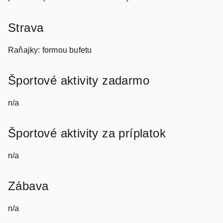
Strava
Raňajky: formou bufetu
Športové aktivity zadarmo
n/a
Športové aktivity za príplatok
n/a
Zábava
n/a
Wellness