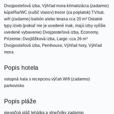
kúpeľňa/WC (sušič vlasov) trezor (za poplatok) TV/sat.
wifi (zadarmo) balkón alebo terasa cca 20 m² Ostatné
typy izieb (pokiaľ nie je uvedené inak, majú izby vyššie
uvedené vybavenie) Dvojposteľová izba, Economy,
Prízemie: Dvojlôžková izba, Large: cca 26 m²
Dvojposteľová izba, Penthouse, Výhľad hory, Výhľad
mora
Popis hotela
vstupná hala s recepciou výťah Wifi (zadarmo)
parkovisko
Popis pláže
piesočná pláž lehátka a slnečníky zadarmo