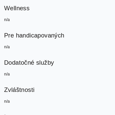
n/a
Pre handicapovaných
n/a
Dodatočné služby
n/a
Zvláštnosti
n/a
Internet