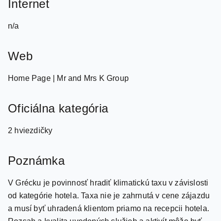
n/a
Web
Home Page | Mr and Mrs K Group
Oficiálna kategória
2 hviezdičky
Poznámka
V Grécku je povinnosť hradiť klimatickú taxu v závislosti
od kategórie hotela. Taxa nie je zahrnutá v cene zájazdu
a musí byť uhradená klientom priamo na recepcii hotela.
Rozsah a kvalita uvedených služieb a aktivít môže byť
ovplyvnená zavedením prípadných hygienických či