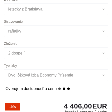
Stravovanie
raňajky
Zloženie
2 dospelí
Typ izby
Dvojlôžková izba Economy Prízemie
Overujem dostupnosť a cenu
4 406,00
EUR
-9%
konečná cena pre 2 osoby