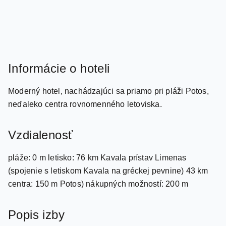
Informácie o hoteli
Moderný hotel, nachádzajúci sa priamo pri pláži Potos,
neďaleko centra rovnomenného letoviska.
Vzdialenosť
pláže: 0 m letisko: 76 km Kavala prístav Limenas
(spojenie s letiskom Kavala na gréckej pevnine) 43 km
centra: 150 m Potos) nákupných možností: 200 m
Popis izby
Dvojposteľová izba, Výhľad mora klimatizácia (zadarmo)