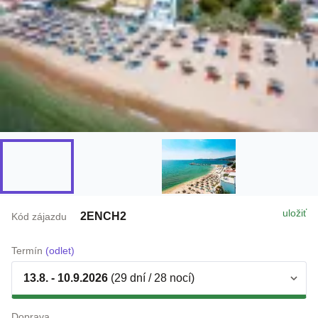
uložiť
2ENCH2
Kód zájazdu
Termín
(odlet)
13.8. - 10.9.2026
(29 dní / 28 nocí)
Doprava
letecky z Bratislava