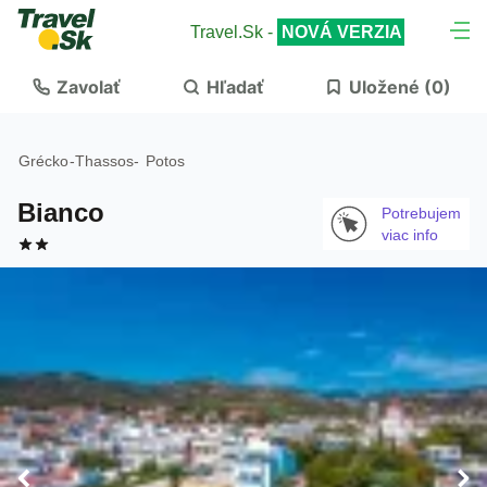
Travel.Sk -
NOVÁ VERZIA
Zavolať
Hľadať
Uložené (
0
)
Grécko
-
Thassos
-
Potos
Bianco
Potrebujem
viac info