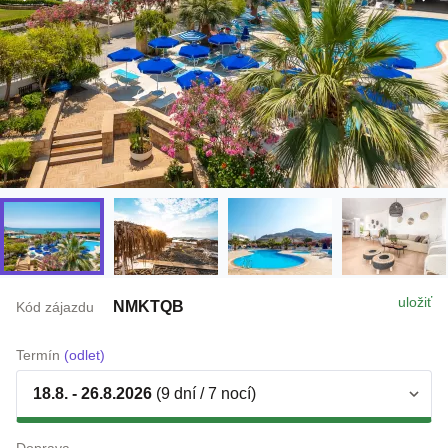
uložiť
NMKTQB
Kód zájazdu
Termín
(odlet)
18.8. - 26.8.2026
(9 dní / 7 nocí)
Doprava
letecky z Bratislava