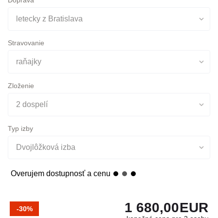
Stravovanie
raňajky
Zloženie
2 dospelí
Typ izby
Dvojlôžková izba
Overujem dostupnosť a cenu
1 680,00
EUR
-30%
konečná cena pre 2 osoby