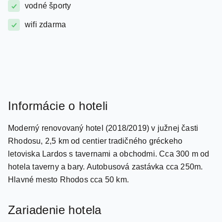
wifi zdarma
Informácie o hoteli
Moderný renovovaný hotel (2018/2019) v južnej časti
Rhodosu, 2,5 km od centier tradičného gréckeho
letoviska Lardos s tavernami a obchodmi. Cca 300 m od
hotela taverny a bary. Autobusová zastávka cca 250m.
Hlavné mesto Rhodos cca 50 km.
Zariadenie hotela
Vstupná hala s recepciou, reštaurácia a bar pri bazéne aj