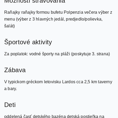
Raňajky raňajky formou bufetu Polpenzia večera výber z
menu (výber z 3 hlavných jedál, predjedlo/polievka,
šalát)
Športové aktivity
Za poplatok: vodné športy na pláži (poskytuje 3. strana)
Zábava
V typickom gréckom letovisku Lardos cca 2,5 km taverny
a bary.
Deti
oddelená časť detského bazéna detská postieľka na
vyžiadanie (zadarmo)