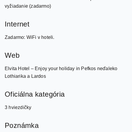
Internet
Zadarmo: WiFi v hoteli.
Web
Elvita Hotel – Enjoy your holiday in Pefkos neďaleko
Lothiarika a Lardos
Oficiálna kategória
3 hviezdičky
Poznámka
V Grécku je povinnosť hradiť klimatickú taxu v závislosti