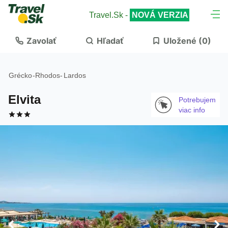
Travel.Sk -
NOVÁ VERZIA
Zavolať
Hľadať
Uložené (
0
)
Grécko
-
Rhodos
-
Lardos
Elvita
Potrebujem
viac info