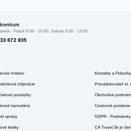
lcentrum
elok - Piatok 8:00 - 20:00, Sobota 9:00 - 13:00
 33 872 835
enzie hotelov
Kontakty a Pobočk
olenkové inšpirácie
Prevádzkovateľ el.
čekové poukážky
Obchodné podmienk
tovné kancelárie
Cestovné poistenie
vel správy
GDPR - Podmienky 
ové letáky
CA Travel.Sk je č