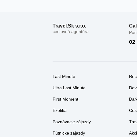
Travel.Sk s.r.o.
Cal
cestovná agentúra
Pond
02
Last Minute
Rec
Ultra Last Minute
Dov
First Moment
Dar
Exotika
Ces
Poznávacie zájazdy
Tra
Pútnicke zájazdy
Akci