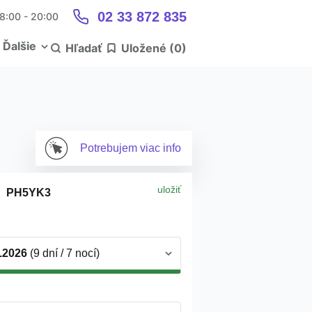
02 33 872 835
 8:00 - 20:00
Ďalšie
Hľadať
Uložené (
0
)
Potrebujem
viac info
uložiť
PH5YK3
)
9.2026
(9 dní / 7 nocí)