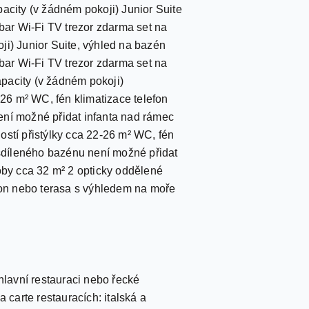
acity (v žádném pokoji) Junior Suite
ibar Wi-Fi TV trezor zdarma set na
ji) Junior Suite, výhled na bazén
ibar Wi-Fi TV trezor zdarma set na
pacity (v žádném pokoji)
26 m² WC, fén klimatizace telefon
ení možné přidat infanta nad rámec
tí přistýlky cca 22-26 m² WC, fén
 sdíleného bazénu není možné přidat
oby cca 32 m² 2 opticky oddělené
lkon nebo terasa s výhledem na moře
hlavní restauraci nebo řecké
 carte restauracích: italská a