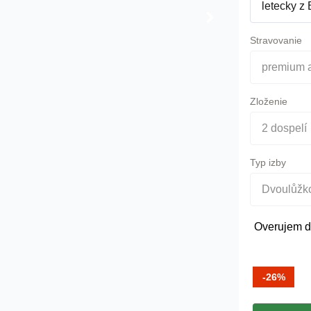
letecky z 
Stravovanie
premium a
Zloženie
2 dospelí
Typ izby
Dvoulůžko
Overujem d
-26%