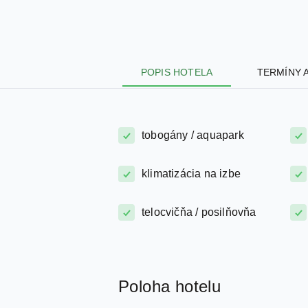
POPIS HOTELA
TERMÍNY 
tobogány / aquapark
klimatizácia na izbe
telocvičňa / posilňovňa
Poloha hotelu