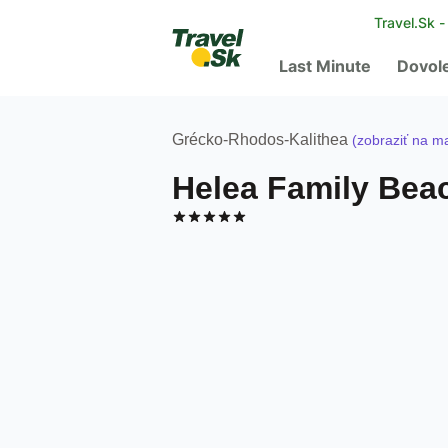
Travel.Sk 
Last Minute
Dovol
Grécko
-
Rhodos
-
Kalithea
(zobraziť na m
Helea Family Bea