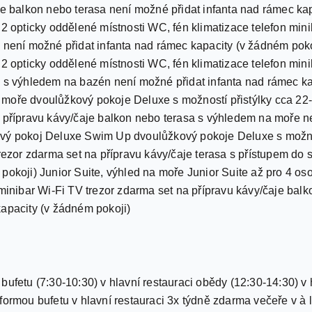
je balkon nebo terasa není možné přidat infanta nad rámec kap
 2 opticky oddělené místnosti WC, fén klimatizace telefon min
 není možné přidat infanta nad rámec kapacity (v žádném poko
 2 opticky oddělené místnosti WC, fén klimatizace telefon min
a s výhledem na bazén není možné přidat infanta nad rámec ka
moře dvoulůžkový pokoje Deluxe s možností přistýlky cca 22-
a přípravu kávy/čaje balkon nebo terasa s výhledem na moře n
ový pokoj Deluxe Swim Up dvoulůžkový pokoje Deluxe s možnos
trezor zdarma set na přípravu kávy/čaje terasa s přístupem do
pokoji) Junior Suite, výhled na moře Junior Suite až pro 4 os
 minibar Wi-Fi TV trezor zdarma set na přípravu kávy/čaje ba
kapacity (v žádném pokoji)
bufetu (7:30-10:30) v hlavní restauraci obědy (12:30-14:30) v 
ormou bufetu v hlavní restauraci 3x týdně zdarma večeře v à la