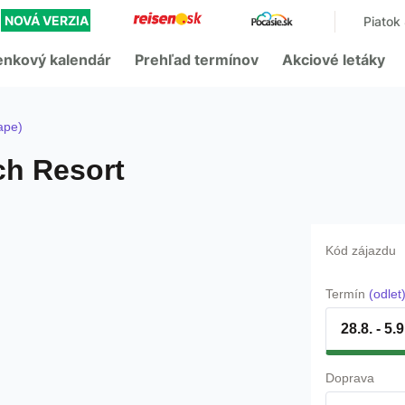
-
NOVÁ VERZIA
Piatok
enkový kalendár
Prehľad termínov
Akciové letáky
ape)
ch Resort
Kód zájazdu
Termín
(odlet
28.8. - 5.
Doprava