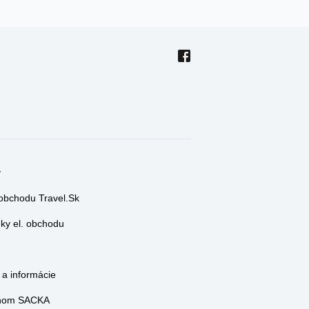
y
 obchodu Travel.Sk
y el. obchodu
a informácie
lenom SACKA