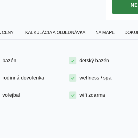
NE
A CENY
KALKULÁCIA A OBJEDNÁVKA
NA MAPE
DOKU
bazén
detský bazén
rodinná dovolenka
wellness / spa
volejbal
wifi zdarma