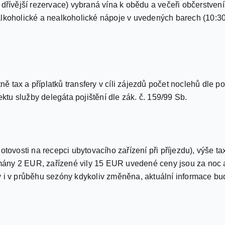
 dřívější rezervace) vybraná vína k obědu a večeři občerstvení
alkoholické a nealkoholické nápoje v uvedených barech (10:30
tně tax a příplatků transfery v cíli zájezdů počet noclehů dle p
u služby delegáta pojištění dle zák. č. 159/99 Sb.
otovosti na recepci ubytovacího zařízení při příjezdu), výše ta
ány 2 EUR, zařízené vily 15 EUR uvedené ceny jsou za noc 
 i v průběhu sezóny kdykoliv změněna, aktuální informace bud