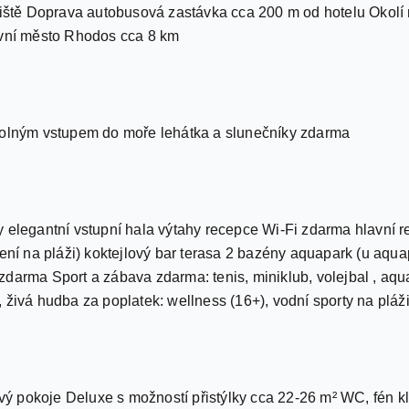
tiště Doprava autobusová zastávka cca 200 m od hotelu Okolí 
avní město Rhodos cca 8 km
volným vstupem do moře lehátka a slunečníky zdarma
 elegantní vstupní hala výtahy recepce Wi-Fi zdarma hlavní re
ení na pláži) koktejlový bar terasa 2 bazény aquapark (u aqua
darma Sport a zábava zdarma: tenis, miniklub, volejbal , aqua 
 živá hudba za poplatek: wellness (16+), vodní sporty na pláž
 pokoje Deluxe s možností přistýlky cca 22-26 m² WC, fén kl