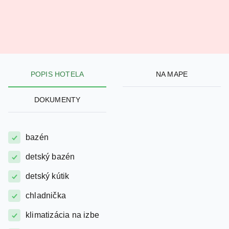
POPIS HOTELA
NA MAPE
DOKUMENTY
bazén
detský bazén
detský kútik
chladnička
klimatizácia na izbe
telocvičňa / posilňovňa