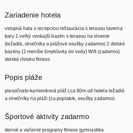
Zariadenie hotela
vstupná hala s recepciou reštaurácia s terasou taverna
bary 1 veľký vonkajší bazén s terasou na slnenie
(ležadlá, slnečníky a plážové osušky zadarmo) 2 detské
bazény (2 menšie šmykľavky do vody) Wifi (zadarmo)
detské ihrisko fitness
Popis pláže
piesočnato-kamienková pláž cca 80m od hotela ležadlá
a slnečníky na pláži (za poplatok, osušky zadarmo)
Športové aktivity zadarmo
denné a večerné programy fitness gymnastika
aquaaerobik aerobik stolný tenis minifutbal detský klub