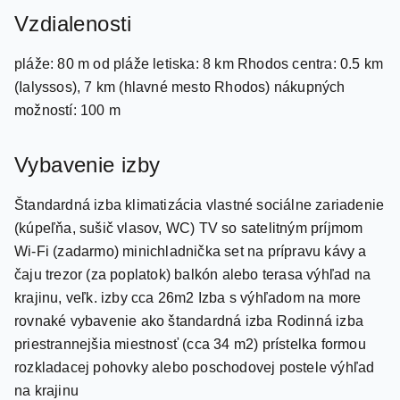
pláže: 80 m od pláže letiska: 8 km Rhodos centra: 0.5 km
(Ialyssos), 7 km (hlavné mesto Rhodos) nákupných
možností: 100 m
Vybavenie izby
Štandardná izba klimatizácia vlastné sociálne zariadenie
(kúpeľňa, sušič vlasov, WC) TV so satelitným príjmom
Wi-Fi (zadarmo) minichladnička set na prípravu kávy a
čaju trezor (za poplatok) balkón alebo terasa výhľad na
krajinu, veľk. izby cca 26m2 Izba s výhľadom na more
rovnaké vybavenie ako štandardná izba Rodinná izba
priestrannejšia miestnosť (cca 34 m2) prístelka formou
rozkladacej pohovky alebo poschodovej postele výhľad
na krajinu