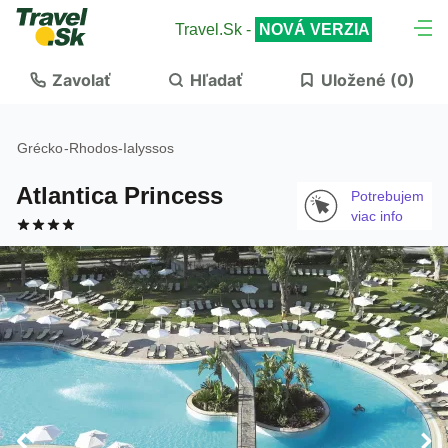
Travel.Sk -
NOVÁ VERZIA
Zavolať
Hľadať
Uložené (
0
)
Grécko
-
Rhodos
-
Ialyssos
Atlantica Princess
Potrebujem
viac info