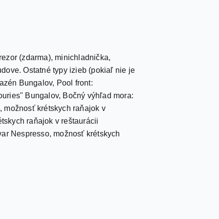
trezor (zdarma), minichladnička,
dove. Ostatné typy izieb (pokiaľ nie je
zén Bungalov, Pool front:
Mouries" Bungalov, Bočný výhľad mora:
i, možnosť krétskych raňajok v
tskych raňajok v reštaurácii
ovar Nespresso, možnosť krétskych