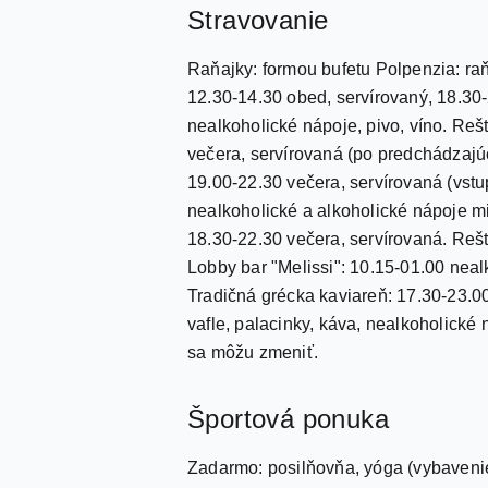
Stravovanie
Raňajky: formou bufetu Polpenzia: raň
12.30-14.30 obed, servírovaný, 18.30-2
nealkoholické nápoje, pivo, víno. Rešt
večera, servírovaná (po predchádzajúc
19.00-22.30 večera, servírovaná (vstu
nealkoholické a alkoholické nápoje mi
18.30-22.30 večera, servírovaná. Rešt
Lobby bar "Melissi": 10.15-01.00 neal
Tradičná grécka kaviareň: 17.30-23.00
vafle, palacinky, káva, nealkoholické
sa môžu zmeniť.
Športová ponuka
Zadarmo: posilňovňa, yóga (vybavenie 