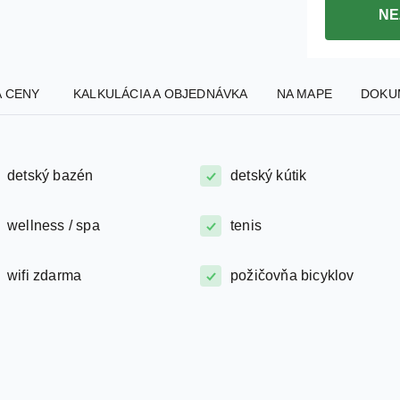
NE
A CENY
KALKULÁCIA A OBJEDNÁVKA
NA MAPE
DOKU
detský bazén
detský kútik
wellness / spa
tenis
wifi zdarma
požičovňa bicyklov