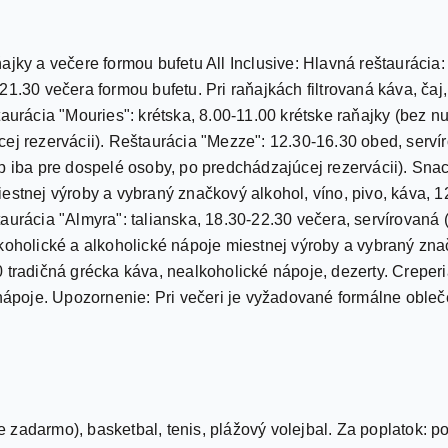
ajky a večere formou bufetu All Inclusive: Hlavná reštaurácia:
1.30 večera formou bufetu. Pri raňajkách filtrovaná káva, čaj,
aurácia "Mouries": krétska, 8.00-11.00 krétske raňajky (bez nu
ej rezervácii). Reštaurácia "Mezze": 12.30-16.30 obed, servír
p iba pre dospelé osoby, po predchádzajúcej rezervácii). Snack
estnej výroby a vybraný značkový alkohol, víno, pivo, káva, 1
aurácia "Almyra": talianska, 18.30-22.30 večera, servírovaná 
koholické a alkoholické nápoje miestnej výroby a vybraný znač
 tradičná grécka káva, nealkoholické nápoje, dezerty. Creperi
 nápoje. Upozornenie: Pri večeri je vyžadované formálne oble
zadarmo), basketbal, tenis, plážový volejbal. Za poplatok: po