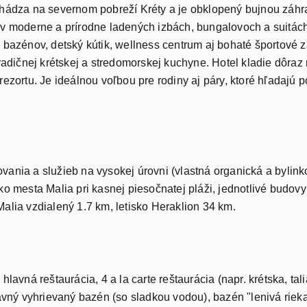
chádza na severnom pobreží Kréty a je obklopený bujnou záhr
 v moderne a prírodne ladených izbách, bungalovoch a suitá
 bazénov, detský kútik, wellness centrum aj bohaté športové z
radičnej krétskej a stredomorskej kuchyne. Hotel kladie dôraz
rezortu. Je ideálnou voľbou pre rodiny aj páry, ktoré hľadajú 
vania a služieb na vysokej úrovni (vlastná organická a bylin
ko mesta Malia pri kasnej piesočnatej pláži, jednotlivé budo
alia vzdialený 1.7 km, letisko Heraklion 34 km.
lavná reštaurácia, 4 a la carte reštaurácia (napr. krétska, tal
lavný vyhrievaný bazén (so sladkou vodou), bazén "lenivá rieka