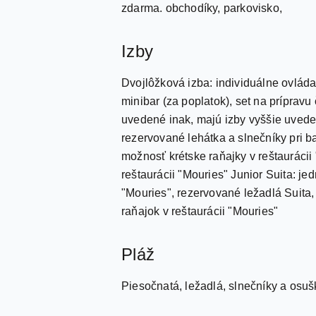
zdarma. obchodíky, parkovisko,
Izby
Dvojlôžková izba: individuálne ovládan
minibar (za poplatok), set na prípravu
uvedené inak, majú izby vyššie uved
rezervované lehátka a slnečníky pri b
možnosť krétske raňajky v reštaurácii
reštaurácii "Mouries" Junior Suita: j
"Mouries", rezervované ležadlá Suita
raňajok v reštaurácii "Mouries"
Pláž
Piesočnatá, ležadlá, slnečníky a osuš