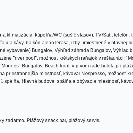
á klimatizácia, kúpeľňa/WC (sušič vlasov), TV/Sat., telefón, 
 čaju a kávy, balkón alebo terasa, izby umiestnené v hlavnej bu
ené vybavenie) Bungalov, Výhľad záhrada Bungalov, Výhľad ba
azéne "river pool", možnosť krétskych raňajok v reštaurácii "
 "Mouries" Bungalov, Beach front: v prvom rade hotela pri pláž
edna priestrannejšia miestnosť, kávovar Nespresso, možnosť kré
, 1 spálňa, Hlavná budova: spálňa a obývacia miestnosť, káv
ky zadarmo. Plážový snack bar, plážový servis.