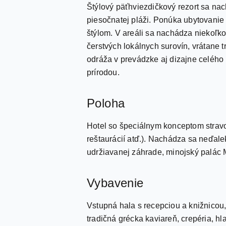
Štýlový päťhviezdičkový rezort sa na
piesočnatej pláži. Ponúka ubytovanie
štýlom. V areáli sa nachádza niekoľko
čerstvých lokálnych surovín, vrátane t
odráža v prevádzke aj dizajne celého 
prírodou.
Poloha
Hotel so špeciálnym konceptom stravo
reštaurácií atď.). Nachádza sa neďale
udržiavanej záhrade, minojský palác M
Vybavenie
Vstupná hala s recepciou a knižnicou, h
tradičná grécka kaviareň, crepéria, h