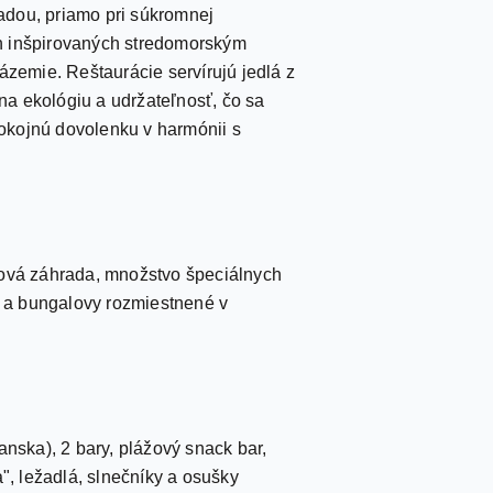
adou, priamo pri súkromnej
ch inšpirovaných stredomorským
ázemie. Reštaurácie servírujú jedlá z
 na ekológiu a udržateľnosť, čo sa
pokojnú dovolenku v harmónii s
ková záhrada, množstvo špeciálnych
vy a bungalovy rozmiestnené v
ianska), 2 bary, plážový snack bar,
", ležadlá, slnečníky a osušky