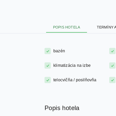
POPIS HOTELA
TERMÍNY 
bazén
klimatizácia na izbe
telocvičňa / posilňovňa
Popis hotela