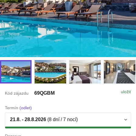
uložiť
69QGBM
Kód zájazdu
Termín
(odlet)
21.8. - 28.8.2026
(8 dní / 7 nocí)
Doprava