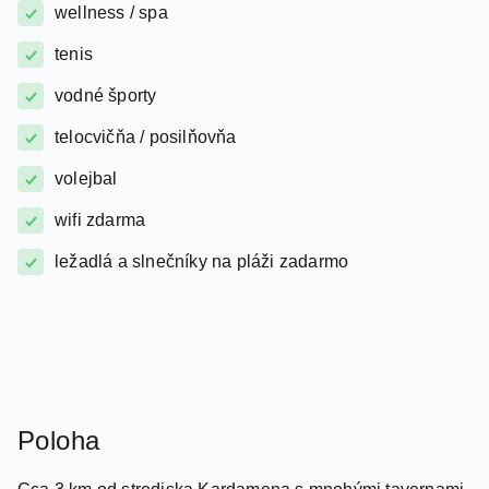
wellness / spa
tenis
vodné športy
telocvičňa / posilňovňa
volejbal
wifi zdarma
ležadlá a slnečníky na pláži zadarmo
Poloha
Cca 3 km od strediska Kardamena s mnohými tavernami,