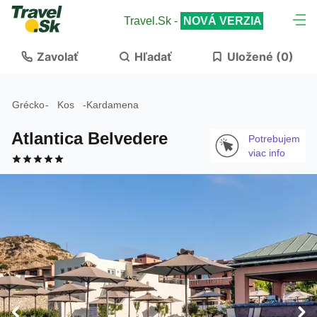
Travel.Sk -
NOVÁ VERZIA
Zavolať
Hľadať
Uložené (
0
)
Grécko
-
Kos
-
Kardamena
Atlantica Belvedere
Potrebujem
viac info