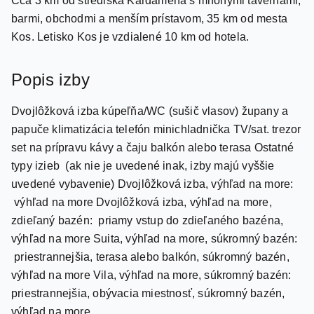
barmi, obchodmi a menším prístavom, 35 km od mesta
Kos. Letisko Kos je vzdialené 10 km od hotela.
Popis izby
Dvojlôžková izba kúpeľňa/WC (sušič vlasov) župany a
papuče klimatizácia telefón minichladnička TV/sat. trezor
set na prípravu kávy a čaju balkón alebo terasa Ostatné
typy izieb (ak nie je uvedené inak, izby majú vyššie
uvedené vybavenie) Dvojlôžková izba, výhľad na more:
výhľad na more Dvojlôžková izba, výhľad na more,
zdieľaný bazén: priamy vstup do zdieľaného bazéna,
výhľad na more Suita, výhľad na more, súkromný bazén:
priestrannejšia, terasa alebo balkón, súkromný bazén,
výhľad na more Vila, výhľad na more, súkromný bazén:
priestrannejšia, obývacia miestnosť, súkromný bazén,
výhľad na more