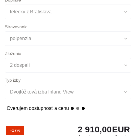
letecky z Bratislava
Stravovanie
polpenzia
Zloženie
2 dospelí
Typ izby
Dvojlôžková izba Inland View
Overujem dostupnosť a cenu
2 910,00
EUR
-17%
konečná cena pre 2 osoby