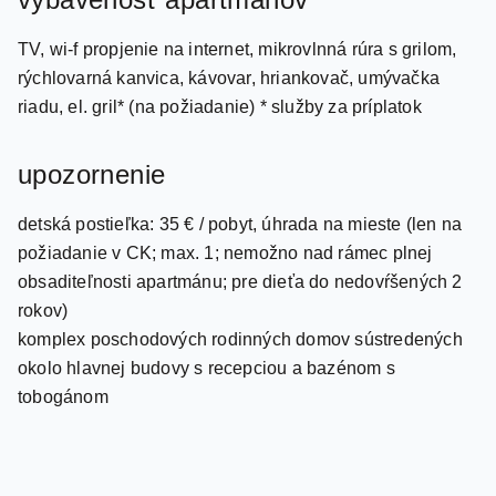
TV, wi-f propjenie na internet, mikrovlnná rúra s grilom,
rýchlovarná kanvica, kávovar, hriankovač, umývačka
riadu, el. gril* (na požiadanie) * služby za príplatok
upozornenie
detská postieľka: 35 € / pobyt, úhrada na mieste (len na
požiadanie v CK; max. 1; nemožno nad rámec plnej
obsaditeľnosti apartmánu; pre dieťa do nedovŕšených 2
rokov)
komplex poschodových rodinných domov sústredených
okolo hlavnej budovy s recepciou a bazénom s
tobogánom