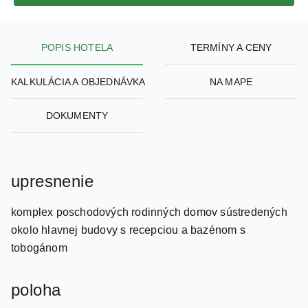
POPIS HOTELA
TERMÍNY A CENY
KALKULÁCIA A OBJEDNÁVKA
NA MAPE
DOKUMENTY
upresnenie
komplex poschodových rodinných domov sústredených
okolo hlavnej budovy s recepciou a bazénom s
tobogánom
poloha
Le Paradou, centrum - 600 m