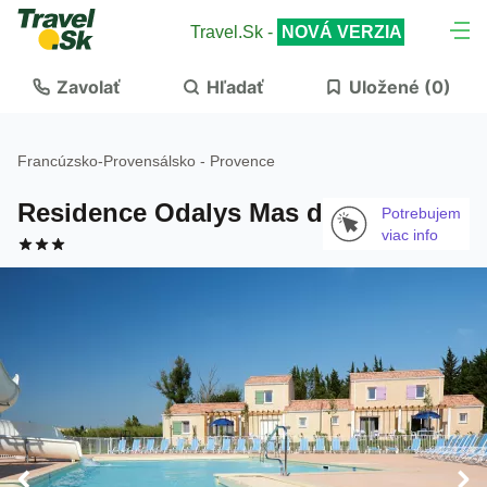
Travel.Sk -
NOVÁ VERZIA
Zavolať
Hľadať
Uložené (
0
)
Francúzsko
-
Provensálsko - Provence
Residence Odalys Mas des Alpilles
Potrebujem
viac info