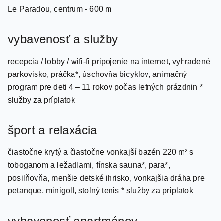
vybavenosť a služby
recepcia / lobby / wifi-fi pripojenie na internet, vyhradené
parkovisko, práčka*, úschovňa bicyklov, animačný
program pre deti 4 – 11 rokov počas letných prázdnin *
služby za príplatok
šport a relaxácia
čiastočne krytý a čiastočne vonkajší bazén 220 m² s
toboganom a ležadlami, fínska sauna*, para*,
posilňovňa, menšie detské ihrisko, vonkajšia dráha pre
petanque, minigolf, stolný tenis * služby za príplatok
vybavenosť apartmánov