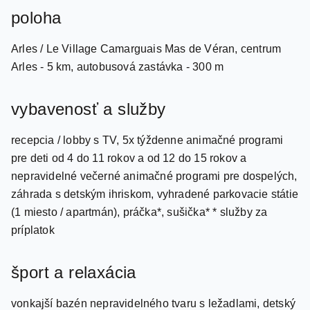
Arles / Le Village Camarguais Mas de Véran, centrum
Arles - 5 km, autobusová zastávka - 300 m
vybavenosť a služby
recepcia / lobby s TV, 5x týždenne animačné programi
pre deti od 4 do 11 rokov a od 12 do 15 rokov a
nepravidelné večerné animačné programi pre dospelých,
záhrada s detským ihriskom, vyhradené parkovacie státie
(1 miesto / apartmán), práčka*, sušička* * služby za
príplatok
šport a relaxácia
vonkajší bazén nepravidelného tvaru s ležadlami, detský
bazénik, sauna*, para*, posilňovňa*, plážový volejbal,