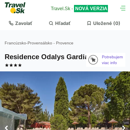
Travel.Sk -
NOVÁ VERZIA
Zavolať
Hľadať
Uložené (
0
)
Francúzsko
-
Provensálsko - Provence
Residence Odalys Gardians
Potrebujem
viac info