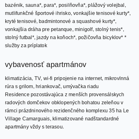
mutlifunkčné športové ihrisko, vonkajšie tenisové kurty*,
kryté tenisové, badmintonové a squashové kurty*,
vonkajšia dráha pre petanque, minigolf, stolný tenis*,
stolný futbal*, jazdy na koňoch*, požičovňa bicyklov* *
služby za príplatok
vybavenosť apartmánov
klimatizácia, TV, wi-fi pripojenie na internet, mikrovlnná
rúra s grilom, hriankovač, umývačka riadu
Residence pozostávajúca z menších provensálskych
radových domčekov obklopených bohatou zeleňou v
rámci prázdninového rezidenčného komplexu 35 ha Le
Village Camarguais, klimatizované nadštandardné
apartmány vždy s terasou.