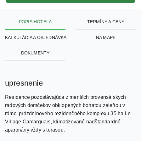
POPIS HOTELA
TERMÍNY A CENY
KALKULÁCIA A OBJEDNÁVKA
NA MAPE
DOKUMENTY
upresnenie
Residence pozostávajúca z menších provensálskych
radových domčekov obklopených bohatou zeleňou v
rámci prázdninového rezidenčného komplexu 35 ha Le
Village Camarguais, klimatizované nadštandardné
apartmány vždy s terasou.
poloha