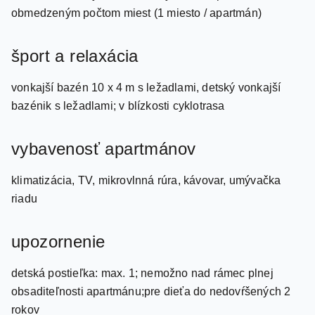
šport a relaxácia
vonkajší bazén 10 x 4 m s ležadlami, detský vonkajší
bazénik s ležadlami; v blízkosti cyklotrasa
vybavenosť apartmánov
klimatizácia, TV, mikrovlnná rúra, kávovar, umývačka
riadu
upozornenie
detská postieľka: max. 1; nemožno nad rámec plnej
obsaditeľnosti apartmánu;pre dieťa do nedovŕšených 2
rokov
Bonnieux, centrum - 4 km