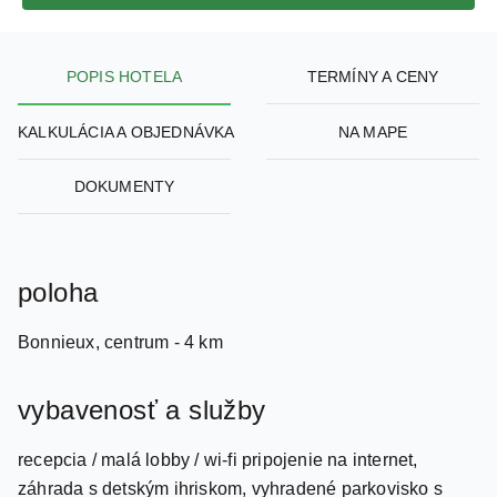
POPIS HOTELA
TERMÍNY A CENY
KALKULÁCIA A OBJEDNÁVKA
NA MAPE
DOKUMENTY
poloha
Bonnieux, centrum - 4 km
vybavenosť a služby
recepcia / malá lobby / wi-fi pripojenie na internet,
záhrada s detským ihriskom, vyhradené parkovisko s
obmedzeným počtom miest (1 miesto / apartmán)