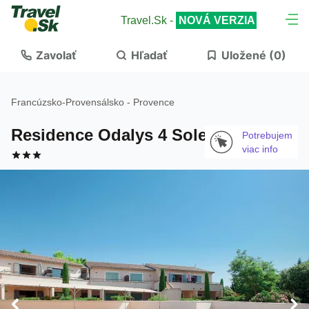
Travel.Sk -
NOVÁ VERZIA
Zavolať
Hľadať
Uložené (
0
)
Francúzsko
-
Provensálsko - Provence
Residence Odalys 4 Soleils
Potrebujem
viac info