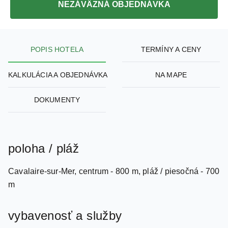
POPIS HOTELA
TERMÍNY A CENY
KALKULÁCIA A OBJEDNÁVKA
NA MAPE
DOKUMENTY
poloha / pláž
Cavalaire-sur-Mer, centrum - 800 m, pláž / piesočná - 700
m
vybavenosť a služby
recepcia / lobby / výťah, rańajková miestnosť s terasou a