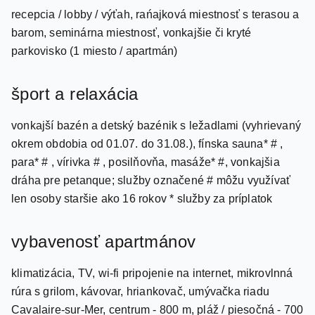
barom, seminárna miestnosť, vonkajšie či kryté
parkovisko (1 miesto / apartmán)
šport a relaxácia
vonkajší bazén a detský bazénik s ležadlami (vyhrievaný
okrem obdobia od 01.07. do 31.08.), fínska sauna* # ,
para* # , vírivka # , posilňovňa, masáže* #, vonkajšia
dráha pre petanque; služby označené # môžu využívať
len osoby staršie ako 16 rokov * služby za príplatok
vybavenosť apartmánov
klimatizácia, TV, wi-fi pripojenie na internet, mikrovlnná
rúra s grilom, kávovar, hriankovač, umývačka riadu
Cavalaire-sur-Mer, centrum - 800 m, pláž / piesočná - 700
m