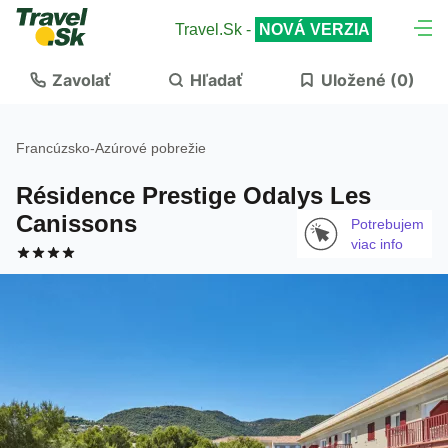
Travel.Sk -
NOVÁ VERZIA
Zavolať
Hľadať
Uložené (
0
)
Francúzsko
-
Azúrové pobrežie
Résidence Prestige Odalys Les
Canissons
Potrebujem
viac info