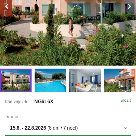
uložiť
NG6L6X
Kód zájazdu
Termín
15.8. - 22.8.2026
(8 dní / 7 nocí)
Doprava