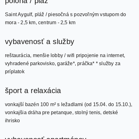
Saint Aygulf, pláž / piesočná s pozvoľným vstupom do
mora - 2,5 km, centrum - 2,5 km
vybavenosť a služby
reštaurácia, menšie lobby / wifi pripojenie na internet,
vyhradené parkovisko, garáže*, práčka* * služby za
príplatok
šport a relaxácia
vonkajší bazén 100 m² s ležadlami (od 15.04. do 15.10.),
vonkajšia dráha pre petanque, stolný tenis, detské
ihrisko
vybavenosť apartmánov