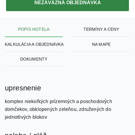
POPIS HOTELA
TERMÍNY A CENY
KALKULÁCIA A OBJEDNÁVKA
NA MAPE
DOKUMENTY
upresnenie
komplex niekoľkých prízemných a poschodových
domčekov, obklopených zeleňou, združených do
jednotlivých blokov
poloha / pláž