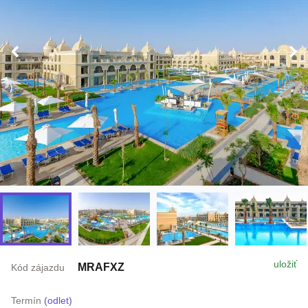
uložiť
MRAFXZ
Kód zájazdu
Termín
(odlet)
16.8. - 23.8.2026
(8 dní / 7 nocí)