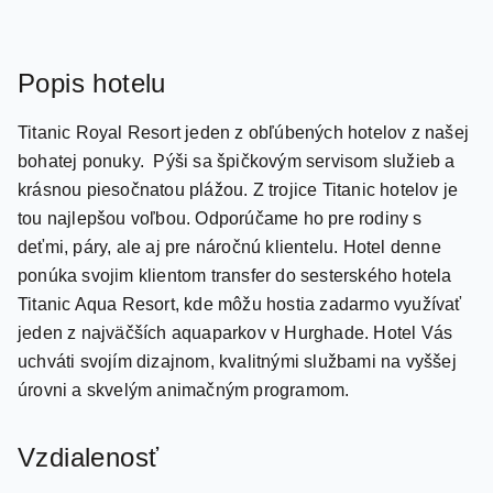
Popis hotelu
Titanic Royal Resort jeden z obľúbených hotelov z našej
bohatej ponuky. Pýši sa špičkovým servisom služieb a
krásnou piesočnatou plážou. Z trojice Titanic hotelov je
tou najlepšou voľbou. Odporúčame ho pre rodiny s
deťmi, páry, ale aj pre náročnú klientelu. Hotel denne
ponúka svojim klientom transfer do sesterského hotela
Titanic Aqua Resort, kde môžu hostia zadarmo využívať
jeden z najväčších aquaparkov v Hurghade. Hotel Vás
uchváti svojím dizajnom, kvalitnými službami na vyššej
úrovni a skvelým animačným programom.
Vzdialenosť
pláž: 0 m pri pláži letisko: 11 km Hurghada, 207 km
Marsa Alam centrum: 14 km nákupné možnosti: 0 m v