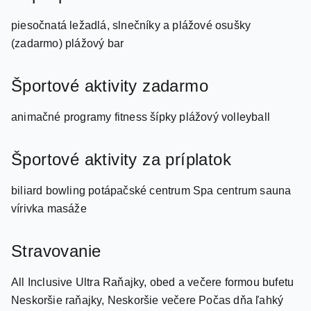
(zadarmo) plážový bar
Športové aktivity zadarmo
animačné programy fitness šípky plážový volleyball
Športové aktivity za príplatok
biliard bowling potápačské centrum Spa centrum sauna
vírivka masáže
Stravovanie
All Inclusive Ultra Raňajky, obed a večere formou bufetu
Neskoršie raňajky, Neskoršie večere Počas dňa ľahký
snack, káva, čaj, sladké pečivo Reštaurácia á la carte
(talianská, ázijská, mongolská, grécka)- každá 1x za