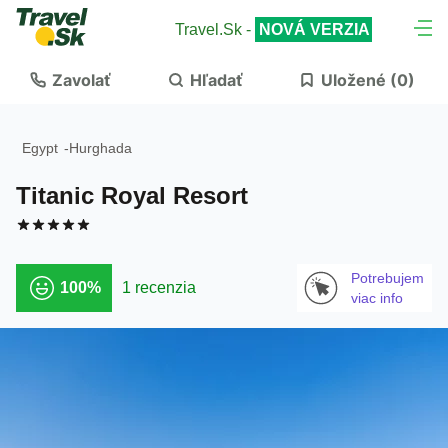
Travel.Sk -
NOVÁ VERZIA
Zavolať
Hľadať
Uložené (
0
)
Egypt
-
Hurghada
Titanic Royal Resort
Potrebujem
100%
1 recenzia
viac info