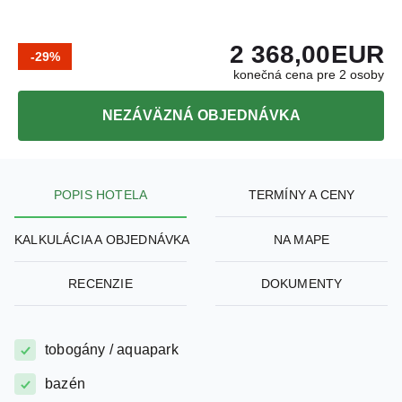
2 368,00
EUR
-29%
konečná cena pre 2 osoby
NEZÁVÄZNÁ OBJEDNÁVKA
POPIS HOTELA
TERMÍNY A CENY
KALKULÁCIA A OBJEDNÁVKA
NA MAPE
RECENZIE
DOKUMENTY
tobogány / aquapark
bazén
detský bazén