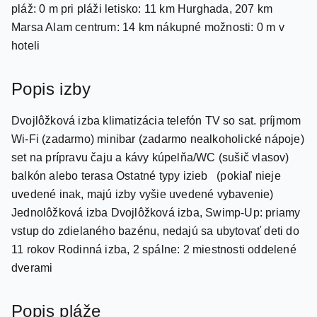
hoteli
Popis izby
Dvojlôžková izba klimatizácia telefón TV so sat. príjmom
Wi-Fi (zadarmo) minibar (zadarmo nealkoholické nápoje)
set na prípravu čaju a kávy kúpelňa/WC (sušič vlasov)
balkón alebo terasa Ostatné typy izieb (pokiaľ nieje
uvedené inak, majú izby vyšie uvedené vybavenie)
Jednolôžková izba Dvojlôžková izba, Swimp-Up: priamy
vstup do zdielaného bazénu, nedajú sa ubytovať deti do
11 rokov Rodinná izba, 2 spálne: 2 miestnosti oddelené
dverami
Popis pláže
piesočnatá ležadlá, slnečníky a plážové osušky