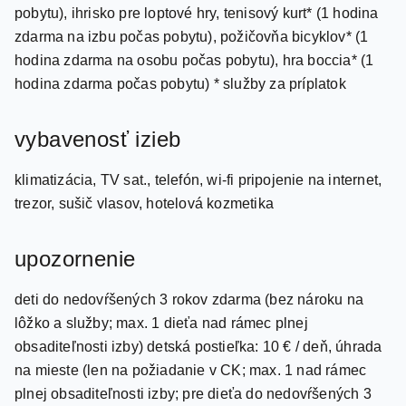
pobytu), ihrisko pre loptové hry, tenisový kurt* (1 hodina
zdarma na izbu počas pobytu), požičovňa bicyklov* (1
hodina zdarma na osobu počas pobytu), hra boccia* (1
hodina zdarma počas pobytu) * služby za príplatok
vybavenosť izieb
klimatizácia, TV sat., telefón, wi-fi pripojenie na internet,
trezor, sušič vlasov, hotelová kozmetika
upozornenie
deti do nedovŕšených 3 rokov zdarma (bez nároku na
lôžko a služby; max. 1 dieťa nad rámec plnej
obsaditeľnosti izby) detská postieľka: 10 € / deň, úhrada
na mieste (len na požiadanie v CK; max. 1 nad rámec
plnej obsaditeľnosti izby; pre dieťa do nedovŕšených 3