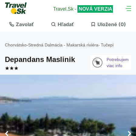
Travel.Sk -
NOVÁ VERZIA
Zavolať
Hľadať
Uložené (
0
)
Chorvátsko
-
Stredná Dalmácia - Makarská riviéra
-
Tučepi
Depandans Maslinik
Potrebujem
viac info