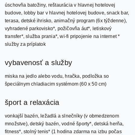
úschovňa batožiny, reštaurácia v hlavnej hotelovej
budove, lobby bar v hlavnej hotelovej budove, snack bar,
terasa, detské ihrisko, animačný program (6x týždenne),
vyhradené parkovisko*, požičovňa áut*, letiskový
transfer*, služba prania*, wi-fi pripojenie na internet *
služby za príplatok
vybavenosť a služby
miska na jedlo alebo vodu, hračka, podložka so
špeciálnym chladiacim systémom (60 x 50 cm)
šport a relaxácia
vonkajší bazén, ležadlá a slnečníky (v obmedzenom
množstve), detský bazén, vodné športy*, detská herňa,
fitness*, stolný tenis* (1 hodina zdarma na izbu počas