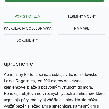
POPIS HOTELA
TERMÍNY A CENY
KALKULÁCIA A OBJEDNÁVKA
NA MAPE
DOKUMENTY
upresnenie
Apartmány Fortuna sa nachádzajú v tichom letovisku
Lokva Rogoznica, len 300 metrov od krásnej
kamienkovej pláže s pozvoľným vstupom do mora.
Ponúkajú ubytovanie v rôznych typoch apartmánov, ktoré
uspokoja páry, rodiny aj väčšie skupiny. Hostia môžu
využiť bazén s ležadlami a slnečníkmi, kamenný gril s
posedením, vyhradené parkovisko a obchod so