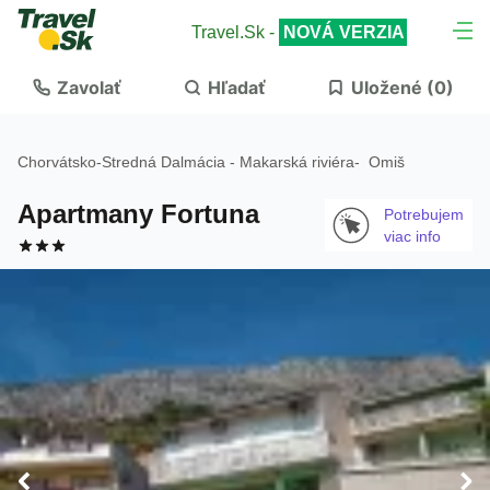
Travel.Sk -
NOVÁ VERZIA
Zavolať
Hľadať
Uložené (
0
)
Chorvátsko
-
Stredná Dalmácia - Makarská riviéra
-
Omiš
Apartmany Fortuna
Potrebujem
viac info