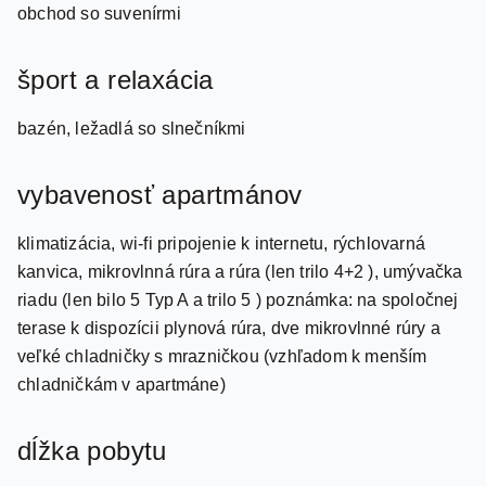
šport a relaxácia
bazén, ležadlá so slnečníkmi
vybavenosť apartmánov
klimatizácia, wi-fi pripojenie k internetu, rýchlovarná
kanvica, mikrovlnná rúra a rúra (len trilo 4+2 ), umývačka
riadu (len bilo 5 Typ A a trilo 5 ) poznámka: na spoločnej
terase k dispozícii plynová rúra, dve mikrovlnné rúry a
veľké chladničky s mrazničkou (vzhľadom k menším
chladničkám v apartmáne)
dĺžka pobytu
ľubovoľne dlhé pobyty od 3 nocí
Apartmány Fortuna sa nachádzajú v tichom letovisku