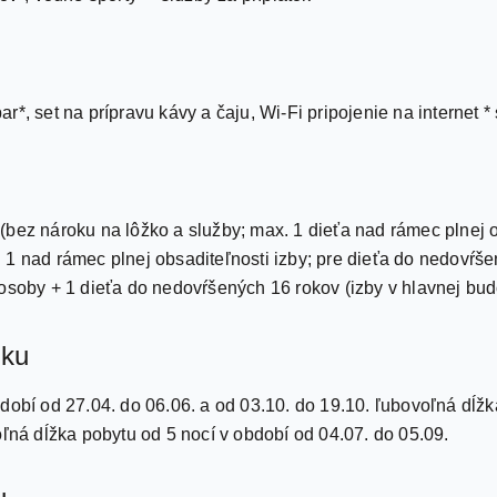
bar*, set na prípravu kávy a čaju, Wi-Fi pripojenie na internet *
bez nároku na lôžko a služby; max. 1 dieťa nad rámec plnej ob
 1 nad rámec plnej obsaditeľnosti izby; pre dieťa do nedovŕš
 osoby + 1 dieťa do nedovŕšených 16 rokov (izby v hlavnej bu
íku
dobí od 27.04. do 06.06. a od 03.10. do 19.10. ľubovoľná dĺžk
oľná dĺžka pobytu od 5 nocí v období od 04.07. do 05.09.