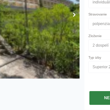
individuá
Stravovanie
polpenzia
Zloženie
2 dospelí
Typ izby
Superior 
NE