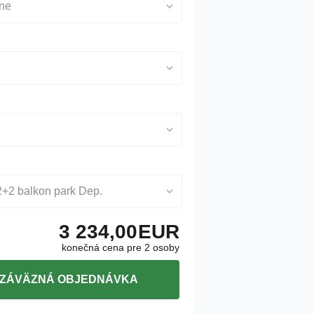
lne
2+2 balkon park Dep.
3 234,00
EUR
konečná cena pre 2 osoby
ZÁVÄZNÁ OBJEDNÁVKA