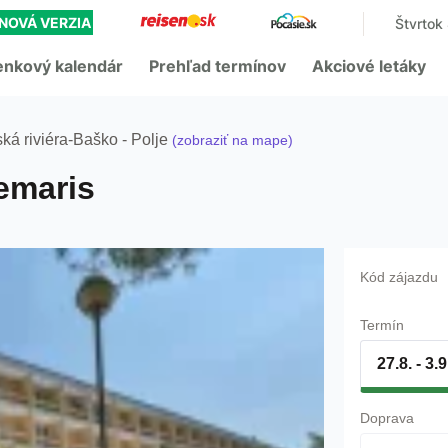
NOVÁ VERZIA
Štvrtok
enkový kalendár
Prehľad termínov
Akciové letáky
ká riviéra
-
Baško - Polje
(zobraziť na mape)
emaris
Kód zájazdu
Termín
27.8. - 3.
Doprava