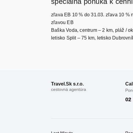
špeciálna ponuka k cenn
zľava EB 10 % do 31.03. zľava 10 % n
zľavou EB
Baška Voda, centrum – 2 km, pláž / 
letisko Split – 75 km, letisko Dubrovn
Travel.Sk s.r.o.
Cal
cestovná agentúra
Pond
02