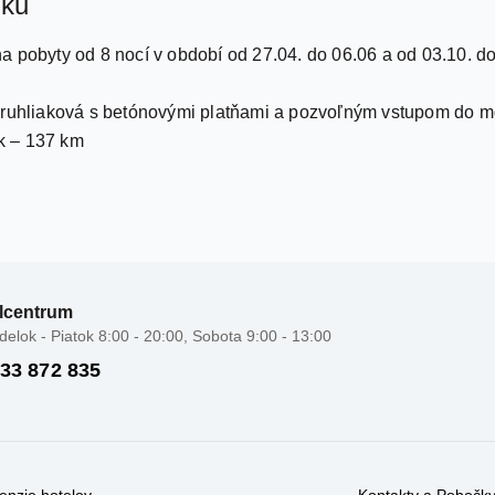
íku
a pobyty od 8 nocí v období od 27.04. do 06.06 a od 03.10. d
okruhliaková s betónovými platňami a pozvoľným vstupom do m
ík – 137 km
lcentrum
elok - Piatok 8:00 - 20:00, Sobota 9:00 - 13:00
 33 872 835