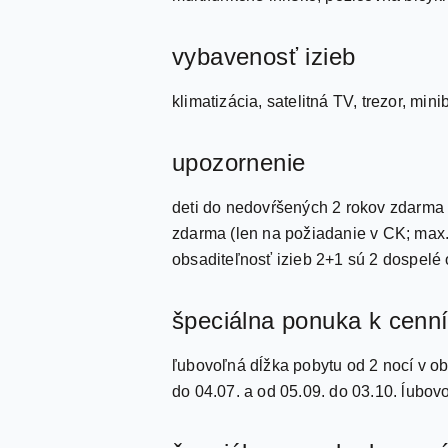
vybavenosť izieb
klimatizácia, satelitná TV, trezor, mini
upozornenie
deti do nedovŕšených 2 rokov zdarma (
zdarma (len na požiadanie v CK; max.
obsaditeľnosť izieb 2+1 sú 2 dospelé
špeciálna ponuka k cenn
ľubovoľná dĺžka pobytu od 2 nocí v ob
do 04.07. a od 05.09. do 03.10. ĺubov