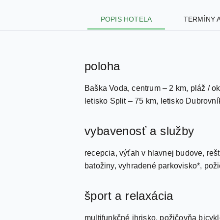
POPIS HOTELA
TERMÍNY 
poloha
Baška Voda, centrum – 2 km, pláž / 
letisko Split – 75 km, letisko Dubrovn
vybavenosť a služby
recepcia, výťah v hlavnej budove, reš
batožiny, vyhradené parkovisko*, požič
šport a relaxácia
multifunkčné ihrisko, požičovňa bicykl