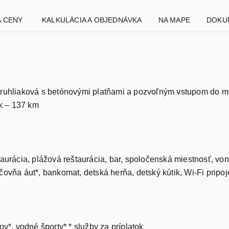
A CENY
KALKULÁCIA A OBJEDNÁVKA
NA MAPE
DOKU
okruhliaková s betónovými platňami a pozvoľným vstupom do m
ík – 137 km
taurácia, plážová reštaurácia, bar, spoločenská miestnosť, von
ovňa áut*, bankomat, detská herňa, detský kútik, Wi-Fi pripoje
ov*, vodné športy* * služby za príplatok