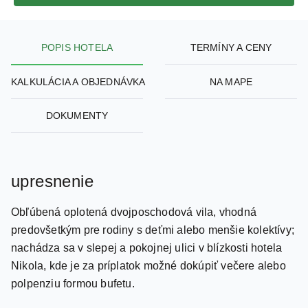
POPIS HOTELA
TERMÍNY A CENY
KALKULÁCIA A OBJEDNÁVKA
NA MAPE
DOKUMENTY
upresnenie
Obľúbená oplotená dvojposchodová vila, vhodná
predovšetkým pre rodiny s deťmi alebo menšie kolektívy;
nachádza sa v slepej a pokojnej ulici v blízkosti hotela
Nikola, kde je za príplatok možné dokúpiť večere alebo
polpenziu formou bufetu.
poloha / pláž