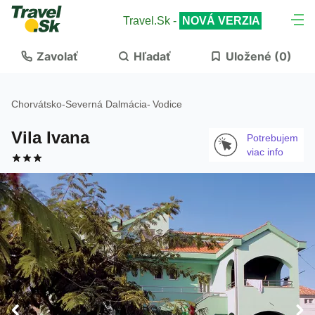
Travel.Sk -
NOVÁ VERZIA
Zavolať
Hľadať
Uložené (
0
)
Chorvátsko
-
Severná Dalmácia
-
Vodice
Vila Ivana
Potrebujem
viac info