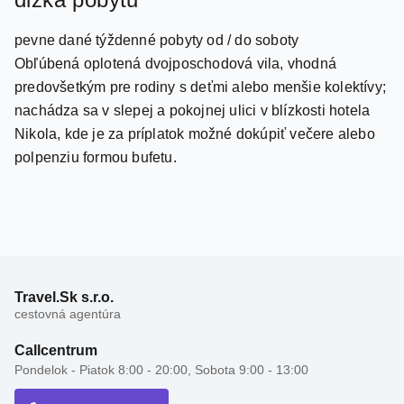
pevne dané týždenné pobyty od / do soboty
Obľúbená oplotená dvojposchodová vila, vhodná
predovšetkým pre rodiny s deťmi alebo menšie kolektívy;
nachádza sa v slepej a pokojnej ulici v blízkosti hotela
Nikola, kde je za príplatok možné dokúpiť večere alebo
polpenziu formou bufetu.
Travel.Sk s.r.o.
cestovná agentúra
Callcentrum
Pondelok - Piatok 8:00 - 20:00, Sobota 9:00 - 13:00
02 33 872 835