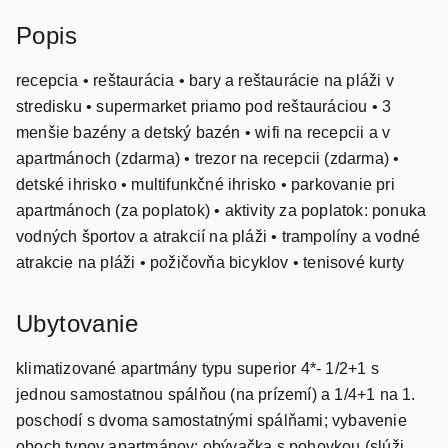
recepcia • reštaurácia • bary a reštaurácie na pláži v
stredisku • supermarket priamo pod reštauráciou • 3
menšie bazény a detský bazén • wifi na recepcii a v
apartmánoch (zdarma) • trezor na recepcii (zdarma) •
detské ihrisko • multifunkčné ihrisko • parkovanie pri
apartmánoch (za poplatok) • aktivity za poplatok: ponuka
vodných športov a atrakcií na pláži • trampolíny a vodné
atrakcie na pláži • požičovňa bicyklov • tenisové kurty
Ubytovanie
klimatizované apartmány typu superior 4*- 1/2+1 s
jednou samostatnou spálňou (na prízemí) a 1/4+1 na 1.
poschodí s dvoma samostatnými spálňami; vybavenie
oboch typov apartmánov: obývačka s pohovkou (slúži
ako prístelka) • TV • wifi (v niektorých apartmánoch môže