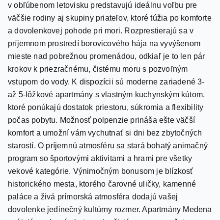
a dovolenkovej pohode pri mori. Rozprestierajú sa v
príjemnom prostredí borovicového hája na vyvýšenom
mieste nad pobrežnou promenádou, odkiaľ je to len pár
krokov k priezračnému, čistému moru s pozvoľným
vstupom do vody. K dispozícii sú moderne zariadené 3-
až 5-lôžkové apartmány s vlastným kuchynským kútom,
ktoré ponúkajú dostatok priestoru, súkromia a flexibility
počas pobytu. Možnosť polpenzie prináša ešte väčší
komfort a umožní vám vychutnať si dni bez zbytočných
starostí. O príjemnú atmosféru sa stará bohatý animačný
program so športovými aktivitami a hrami pre všetky
vekové kategórie. Výnimočným bonusom je blízkosť
historického mesta, ktorého čarovné uličky, kamenné
paláce a živá prímorská atmosféra dodajú vašej
dovolenke jedinečný kultúrny rozmer. Apartmány Medena
spájajú moderné ubytovanie, čisté more a množstvo
zážitkov do harmonického celku, v ktorom si každý nájde