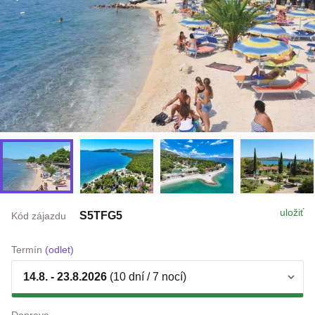
uložiť
S5TFG5
Kód zájazdu
Termín
(odlet)
14.8. - 23.8.2026
(10 dní / 7 nocí)
Doprava
autobusom z Bratislava