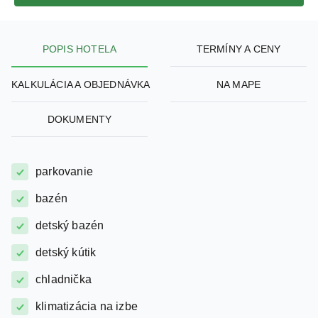
POPIS HOTELA
TERMÍNY A CENY
KALKULÁCIA A OBJEDNÁVKA
NA MAPE
DOKUMENTY
parkovanie
bazén
detský bazén
detský kútik
chladnička
klimatizácia na izbe
klubový hotel