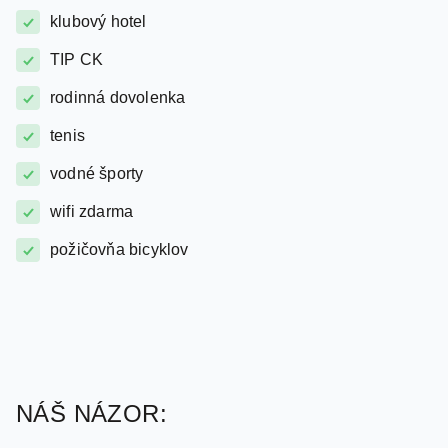
TIP CK
rodinná dovolenka
tenis
vodné športy
wifi zdarma
požičovňa bicyklov
NÁŠ NÁZOR:
v obľúbenom letovisku predstavujú ideálnu voľbu pre
väčšie rodiny aj skupiny priateľov, ktoré túžia po komforte