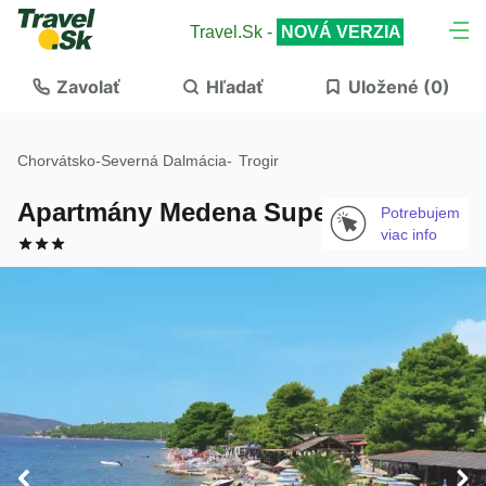
Travel.Sk -
NOVÁ VERZIA
Zavolať
Hľadať
Uložené (
0
)
Chorvátsko
-
Severná Dalmácia
-
Trogir
Apartmány Medena Superior
Potrebujem
viac info