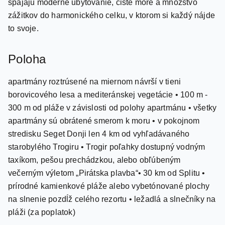
to svoje.
Poloha
apartmány roztrúsené na miernom návrší v tieni
borovicového lesa a mediteránskej vegetácie • 100 m -
300 m od pláže v závislosti od polohy apartmánu • všetky
apartmány sú obrátené smerom k moru • v pokojnom
stredisku Seget Donji len 4 km od vyhľadávaného
starobylého Trogiru • Trogir poľahky dostupný vodným
taxíkom, pešou prechádzkou, alebo obľúbeným
večerným výletom „Pirátska plavba“• 30 km od Splitu •
prírodné kamienkové pláže alebo vybetónované plochy
na slnenie pozdĺž celého rezortu • ležadlá a slnečníky na
pláži (za poplatok)
Popis