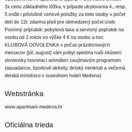
5 osôb i príslušné cenové položky za tieto osoby » počet
detí do 12r. zdarma platí pre obmedzený počet izieb
Povinný príplatok: pobytová taxa a servisný poplatok na
osobu od 2 rokov vo výške 4 € na osobu a noc
KLUBOVÁ DOVOLENKA » počas prázdninových
mesiacov (júl, august) vám pobyt spestria naši skúsení
slovensky hovoriaci animátori zaujímavým programom
(aquadance, športové aktivity, detský miniklub a večerná
detská minidisco v susednom hoteli Medena)
Webstránka
www.apartmani-medena.hr
Oficiálna trieda
***