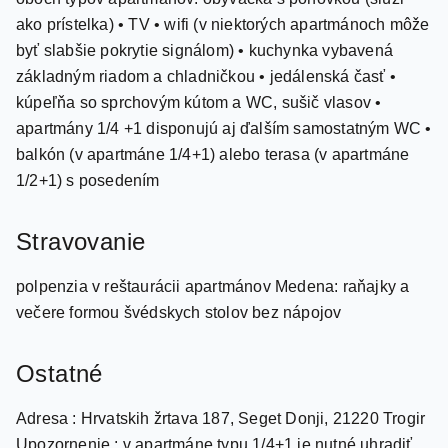
byť slabšie pokrytie signálom) • kuchynka vybavená
základným riadom a chladničkou • jedálenská časť •
kúpeľňa so sprchovým kútom a WC, sušič vlasov •
apartmány 1/4 +1 disponujú aj ďalším samostatným WC •
balkón (v apartmáne 1/4+1) alebo terasa (v apartmáne
1/2+1) s posedením
Stravovanie
polpenzia v reštaurácii apartmánov Medena: raňajky a
večere formou švédskych stolov bez nápojov
Ostatné
Adresa : Hrvatskih žrtava 187, Seget Donji, 21220 Trogir
Upozornenie : v apartmáne typu 1/4+1 je nutné uhradiť
3x cenu základného lôžka, v prípade ubytovania 4., resp.