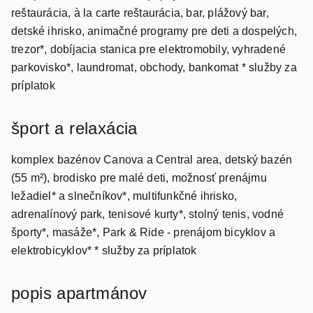
detské ihrisko, animačné programy pre deti a dospelých,
trezor*, dobíjacia stanica pre elektromobily, vyhradené
parkovisko*, laundromat, obchody, bankomat * služby za
príplatok
šport a relaxácia
komplex bazénov Canova a Central area, detský bazén
(55 m²), brodisko pre malé deti, možnosť prenájmu
ležadiel* a slnečníkov*, multifunkčné ihrisko,
adrenalínový park, tenisové kurty*, stolný tenis, vodné
športy*, masáže*, Park & Ride - prenájom bicyklov a
elektrobicyklov* * služby za príplatok
popis apartmánov
Premium Mobile home 4+2 má k dispozícii aj bazén (24