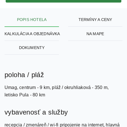
POPIS HOTELA
TERMÍNY A CENY
KALKULÁCIA A OBJEDNÁVKA
NA MAPE
DOKUMENTY
poloha / pláž
Umag, centrum - 9 km, pláž / okruhliaková - 350 m,
letisko Pula - 80 km
vybavenosť a služby
recepcia / zmenáreň / wi-fi pripojenie na internet, hlavná
reštaurácia, à la carte reštaurácia, bar, plážový bar,