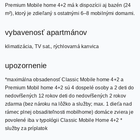
m²), ktorý je zdieľaný s ostatnými 6–8 mobilnými domami.
vybavenosť apartmánov
klimatizácia, TV sat., rýchlovarná kanvica
upozornenie
*maximálna obsadenosť Classic Mobile home 4+2 a
Premium Mobil home 4+2 sú 4 dospelé osoby a 2 deti do
nedovŕšených 12 rokov deti do nedovŕšených 2 rokov
zdarma (bez nároku na lôžko a služby; max. 1 dieťa nad
rámec plnej obsaditeľnosti mobilhome) domáce zviera je
povolené iba v typológii Classic Mobile Home 4+2 *
služby za príplatok
dĺžka pobytu