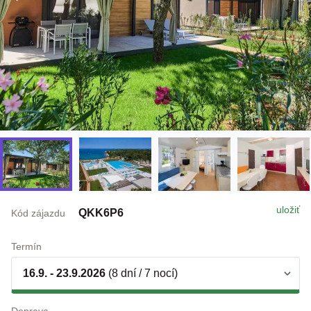
uložiť
QKK6P6
Kód zájazdu
Termín
16.9. - 23.9.2026
(8 dní / 7 nocí)
Doprava
individuálne