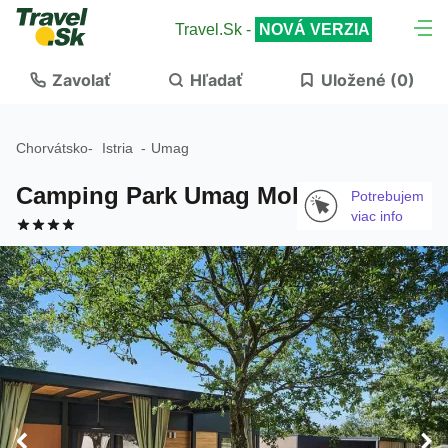
Travel.Sk -
NOVÁ VERZIA
Zavolať
Hľadať
Uložené (
0
)
Chorvátsko
-
Istria
-
Umag
Camping Park Umag Mobile Homes
Potrebujem
viac info