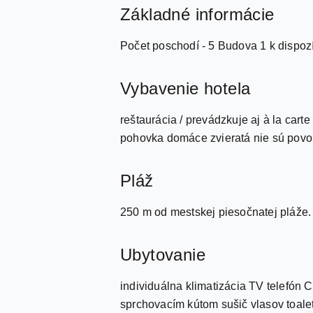
Základné informácie
Počet poschodí - 5 Budova 1 k dispozí
Vybavenie hotela
reštaurácia / prevádzkuje aj à la cart
pohovka domáce zvieratá nie sú povole
Pláž
250 m od mestskej piesočnatej pláže. 
Ubytovanie
individuálna klimatizácia TV telefón
sprchovacím kútom sušič vlasov toale