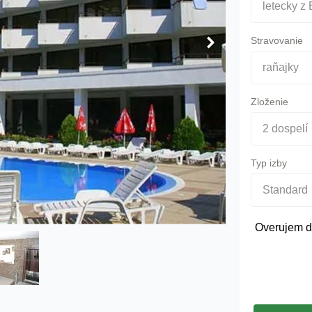
letecky z 
Stravovanie
raňajky
Zloženie
2 dospelí
Typ izby
Standard
Overujem d