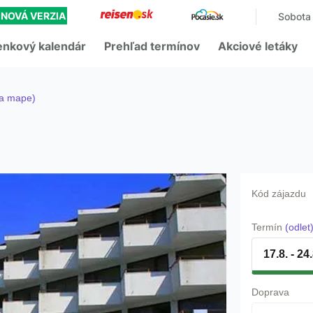
NOVÁ VERZIA
Sobota 
enkový kalendár
Prehľad termínov
Akciové letáky
na mape)
Kód zájazdu
Termín
(odlet
17.8. - 24
Doprava