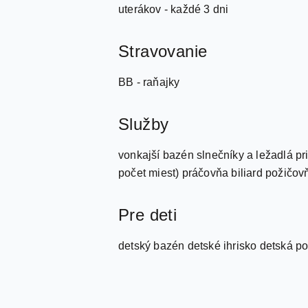
uterákov - každé 3 dni
Stravovanie
BB - raňajky
Služby
vonkajší bazén slnečníky a ležadlá p
počet miest) práčovňa biliard požičov
Pre deti
detský bazén detské ihrisko detská post