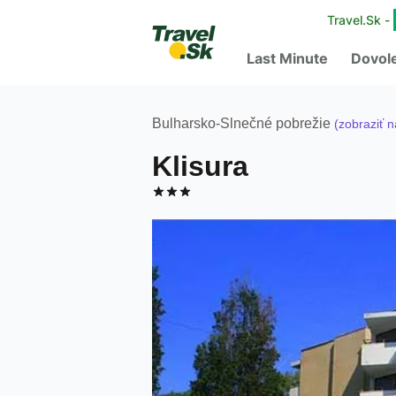
Travel.Sk -
Last Minute
Dovol
Bulharsko
-
Slnečné pobrežie
(zobraziť 
Klisura