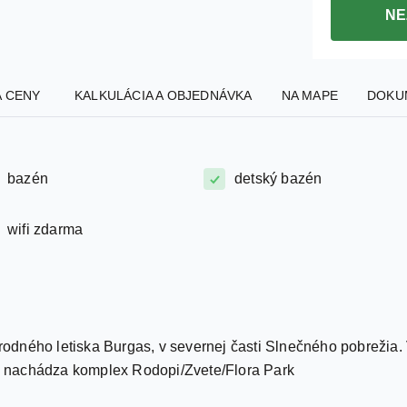
NE
A CENY
KALKULÁCIA A OBJEDNÁVKA
NA MAPE
DOKU
bazén
detský bazén
wifi zdarma
dného letiska Burgas, v severnej časti Slnečného pobrežia. V
 sa nachádza komplex Rodopi/Zvete/Flora Park