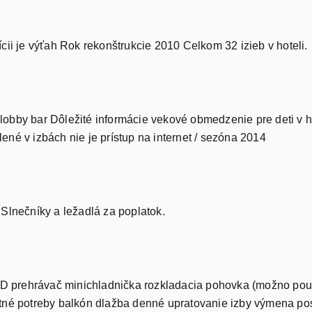
cii je výťah Rok rekonštrukcie 2010 Celkom 32 izieb v hoteli.
e lobby bar Dôležité informácie vekové obmedzenie pre deti v ho
né v izbách nie je prístup na internet / sezóna 2014
Slnečníky a ležadlá za poplatok.
 CD prehrávač minichladnička rozkladacia pohovka (možno použ
tné potreby balkón dlažba denné upratovanie izby výmena pos