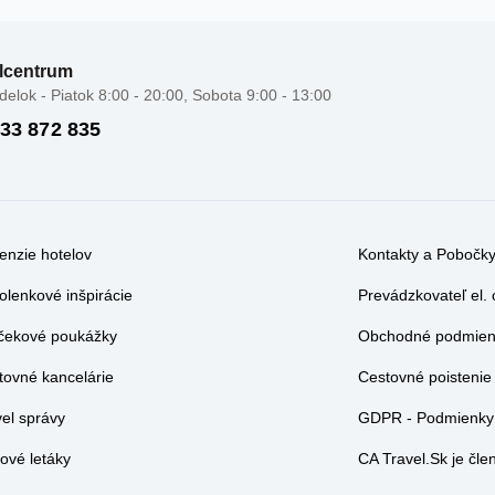
lcentrum
elok - Piatok 8:00 - 20:00, Sobota 9:00 - 13:00
 33 872 835
enzie hotelov
Kontakty a Pobočk
olenkové inšpirácie
Prevádzkovateľ el.
čekové poukážky
Obchodné podmienk
tovné kancelárie
Cestovné poistenie
vel správy
GDPR - Podmienky 
ové letáky
CA Travel.Sk je č