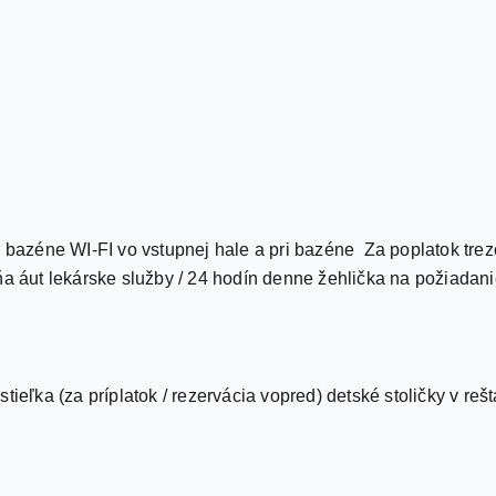
ri bazéne WI-FI vo vstupnej hale a pri bazéne Za poplatok tre
ňa áut lekárske služby / 24 hodín denne žehlička na požiadani
ieľka (za príplatok / rezervácia vopred) detské stoličky v rešt