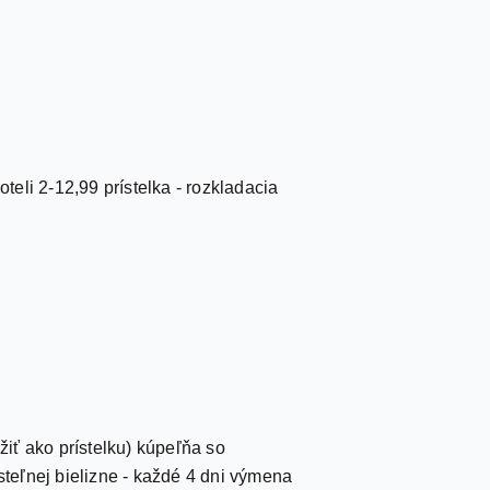
teli 2-12,99 prístelka - rozkladacia
iť ako prístelku) kúpeľňa so
teľnej bielizne - každé 4 dni výmena