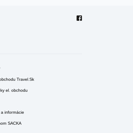
y
 obchodu Travel.Sk
y el. obchodu
a informácie
lenom SACKA