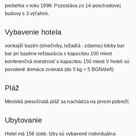
budovy s 3 výťahmi.
Vybavenie hotela
vonkajší bazén (slnečníky, ležadlá - zdarma) lobby bar
bar pri bazéne reštaurácia s kapacitou 100 miest
konferenčná miestnosť s kapacitou 150 miest V hoteli sú
povolené domáce zvieratá (do 5 kg = 5 BGN/deň)
Pláž
Mestská piesočnatá pláž sa nachádza na prvom pobreží.
Ubytovanie
Hotel má 156 izieb. Izby sú vybavené individuálna
klimatizácia TV Wi-Fi (12 BGN/deň) telefón chladnička