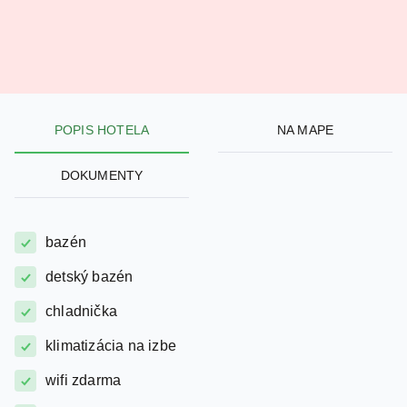
POPIS HOTELA
NA MAPE
DOKUMENTY
bazén
detský bazén
chladnička
klimatizácia na izbe
wifi zdarma
požičovňa áut