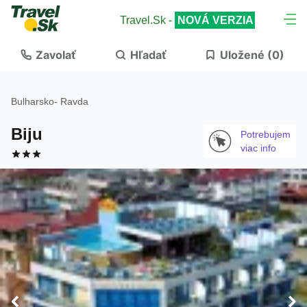
Travel.Sk -
NOVÁ VERZIA
Zavolať
Hľadať
Uložené (
0
)
Bulharsko
-
Ravda
Biju
Potrebujem
viac info